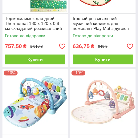
Термокилимок для дітей
Ігровий розвивальний
Thermomat 180 х 120 х 0.8
музичний килимок для
см складаний розвивальний
немовлят Play Mat з дугою і
двосторонній (С-87691)
піаніно (971)
Готово до відправки
Готово до відправки
757,50
636,75
₴
₴
1 010 ₴
849 ₴
Купити
Купити
–10%
–10%