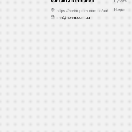
Субота
Неділя
https://norim-prom.com.ua/ua/
imn@norim.com.ua