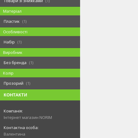
Товари зі знижками
1
Матеріал
Пластик
1
Особливості
Набір
1
Виробник
Без бренда
1
Колір
Прозорий
1
КОНТАКТИ
Інтернет магазин NORIM
Валентина