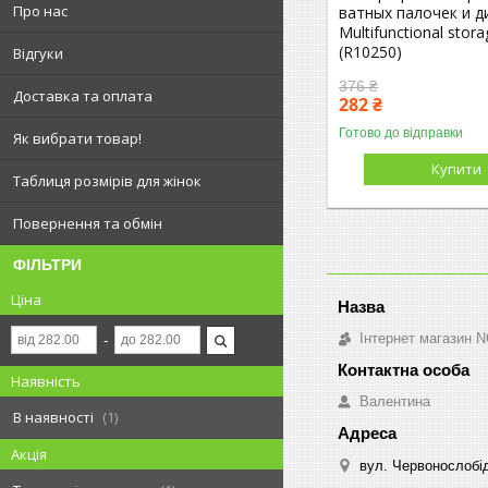
Про нас
ватных палочек и д
Multifunctional stor
(R10250)
Відгуки
376 ₴
Доставка та оплата
282 ₴
Готово до відправки
Як вибрати товар!
Купити
Таблиця розмірів для жінок
Повернення та обмін
ФІЛЬТРИ
Ціна
Інтернет магазин 
Наявність
Валентина
В наявності
1
Акція
вул. Червонослобід