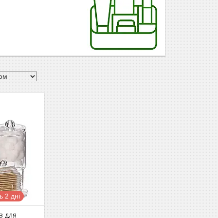
 2 дні
в для