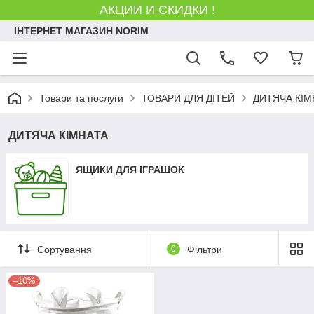
АКЦИИ И СКИДКИ !
ІНТЕРНЕТ МАГАЗИН NORIM
Товари та послуги
ТОВАРИ ДЛЯ ДІТЕЙ
ДИТЯЧА КІМ
ДИТЯЧА КІМНАТА
ЯЩИКИ ДЛЯ ІГРАШОК
Сортування
0
Фільтри
–10%