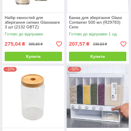
Набір ємностей для
Банка для зберігання Glass
зберігання сипких Glassware
Container 500 мл (R29783)
3 шт (2132 GBTZ)
Скло
Готово до відправки
Готово до відправки 1 од.
275,04
207,57
₴
₴
305,60 ₴
230,63 ₴
Купити
Купити
–10%
–50%