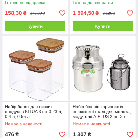
Готово до відправки
Готово до відправки
158,30
1 594,50
₴
₴
175,89 ₴
2 126 ₴
Купити
Купити
Набір банок для сипких
Набір бідонів харчових із
продуктів KITUA 3 шт 0.23 л,
неіржавкої сталі для молока,
0.4 л, 0.55 л
меду, олії A-PLUS 2 шт 3 л,
20 л
Немає в наявності
Немає в наявності
476
1 307
₴
₴