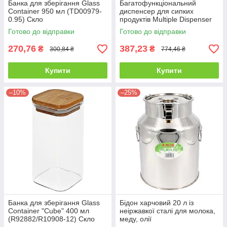
Банка для зберігання Glass
Багатофункціональний
Container 950 мл (TD00979-
диспенсер для сипких
0.95) Скло
продуктів Multiple Dispenser
Готово до відправки
Готово до відправки
270,76
387,23
₴
₴
300,84 ₴
774,46 ₴
Купити
Купити
–10%
–25%
Банка для зберігання Glass
Бідон харчовий 20 л із
Container "Cube" 400 мл
неіржавкої сталі для молока,
(R92882/R10908-12) Скло
меду, олії