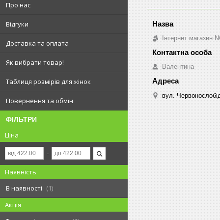
Про нас
Відгуки
Інтернет магазин 
Доставка та оплата
Як вибрати товар!
Валентина
Таблиця розмірів для жінок
вул. Червонослобід
Повернення та обмін
ФІЛЬТРИ
Ціна
Наявність
В наявності
1
Акція