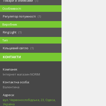
Товари зі знижками
1
Особливості
Регулятор потужності
1
Виробник
Ring Light
1
Тип
Кільцевий світло
1
КОНТАКТИ
Інтернет магазин NORIM
Валентина
вул. Червонослобідська, 23, Одеса,
Україна