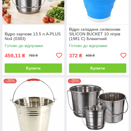
Відро складане силіконове
Відро харчове 13.5 л A-PLUS
SILICON BUCKET 10 літрів
No4 (0383)
(1981 C) Блакитний
Готово до відправки
Готово до відправки
459,11
372
₴
₴
765 ₴
496 ₴
Купити
Купити
–25%
–25%