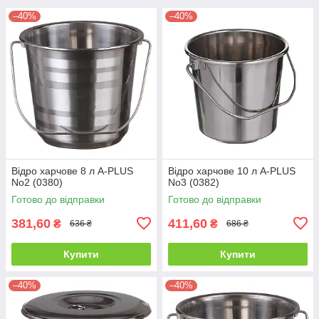
–40%
–40%
Відро харчове 8 л A-PLUS
Відро харчове 10 л A-PLUS
No2 (0380)
No3 (0382)
Готово до відправки
Готово до відправки
381,60
411,60
₴
₴
636 ₴
686 ₴
Купити
Купити
–40%
–40%