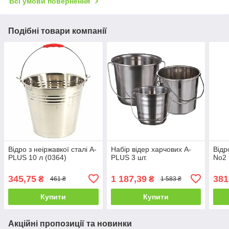
Всі умови повернення
Подібні товари компанії
Відро з неіржавкої сталі A-
Набір відер харчових A-
Відр
PLUS 10 л (0364)
PLUS 3 шт.
No2 
345,75
1 187,39
381
₴
₴
461 ₴
1 583 ₴
Купити
Купити
Акційні пропозиції та новинки