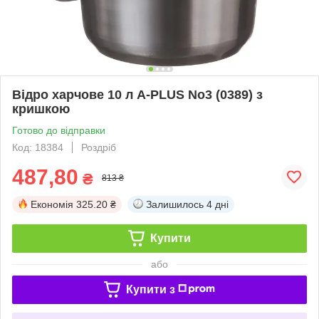
Відро харчове 10 л A-PLUS No3 (0389) з
кришкою
Готово до відправки
Код: 18384
Роздріб
487,80
₴
813 ₴
Економія
325.20 ₴
Залишилось
4 дні
Купити
або
Купити з