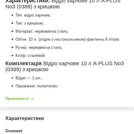
Характеристики:
Відро харчове 10 л A-PLUS
No3 (0389) з кришкою
Тип: відро харчове;
Тип: з кришкою;
Матеріал: нержавіюча сталь;
Об'єм: 10 л. (згідно з постачальником) фактично 8 літрів;
Ручка: нержавіюча сталь;
Колір: сталевий.
Комплектація
Відро харчове 10 л A-PLUS No3
(0389) з кришкою
Відро — 1 шт.;
Паковання: поліетилен.
Приховати
Характеристики
Основні