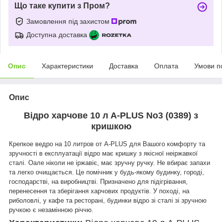
Що таке купити з Пром?
Замовлення під захистом
Доступна доставка
Опис
Характеристики
Доставка
Оплата
Умови п
Опис
Відро харчове 10 л A-PLUS No3 (0389) з
кришкою
Крепкое ведро на 10 литров от A-PLUS
для Вашого комфорту та
зручності в експлуатації відро має кришку з якісної неіржавкої
сталі. О
але ніколи не іржавіє, має зручну ручку. Не вбирає запахи
та легко очищається. Це помічник у будь-якому будинку, городі,
господарстві, на виробництві. Призначено для підігрівання,
перенесення та зберігання харчових продуктів.
У поході, на
риболовлі, у кафе та ресторані, будинки відро зі сталі зі зручною
ручкою є незамінною річчю.