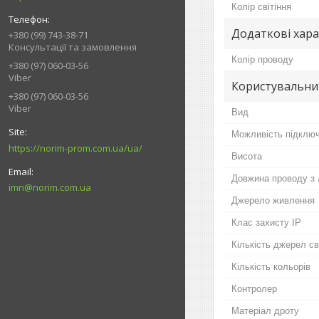
Колір світіння
Додаткові хар
+380 (99) 743-38-71
Консультації та замовлення
Колір проводу
+380 (97) 060-03-56
Viber
Користувальни
+380 (97) 060-03-56
Viber
Вид
Можливість підключ
https://norim-prom.com.ua/ua/
Висота
Довжина проводу з
imn@norim.com.ua
Джерело живлення
Клас захисту IP
Кількість джерел св
Кількість кольорів
Контролер
Матеріал дроту