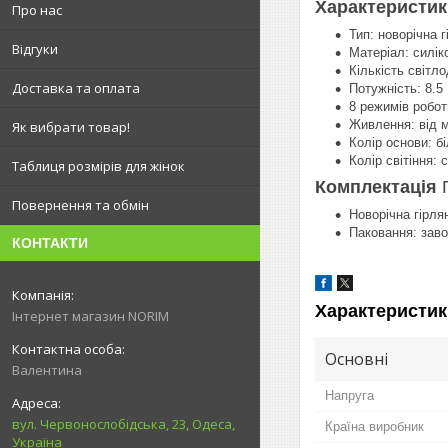
Характеристи
Про нас
Тип: новорічна г
Відгуки
Матеріал: силік
Кількість світло
Доставка та оплата
Потужність: 8.5 
8 режимів робот
Живлення: від м
Як вибрати товар!
Колір основи: бі
Колір світіння: с
Таблиця розмірів для жінок
Комплектація
Повернення та обмін
Новорічна гірля
Паковання: заво
КОНТАКТИ
Характеристик
Інтернет магазин NORIM
Основні
Валентина
Напруга
вул. Червонослобідська, 23, Одеса,
Країна виробник
Україна