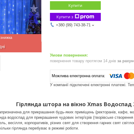
Купити
Купити з
+380 (99) 743-38-71
дні
повернення товару протягом 14 днів
за раху
У компанії підключені електронні платежі. Те
Гірлянда штора на вікно Xmas Водоспад 3 
а
призначена для прикрашання будь-яких приміщень (ректоранів, кафе, маг
нда водоспад для прикрашання чудових інтер'єрів (творівське створення
ель, весілля, корпоративів, різних свят для створення гарних свят світл
кільки гірлянда перебуває в режимі роботи.