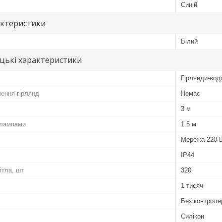
Синій
актеристики
Білий
цькі характеристики
Гірлянди-водо
ення гірлянд
Немає
3 м
 лампами
1.5 м
Мережа 220 
IP44
ітла, шт
320
1 тисяч
Без контроле
Силікон