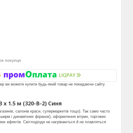
нок покупця
пер ви можете купити будь-який товар не покидаючи сайту.
х 1.5 м (320-B-2) Синя
азинів, салонів краси, супермаркетів тощо). Так само часто
 ширм і динамічних фіранок), оформлення вітрин, торгових
ових ефектів.
Світлодіоди не нагріваються й не плавляться