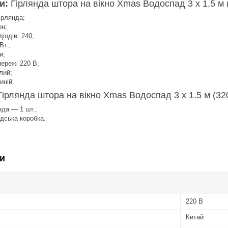
ки:
Гірлянда штора на вікно Xmas Водоспад 3 х 1.5 м 
ірлянда;
он;
діодів: 240
;
Вт.;
и;
ережі 220 В;
лий;
иній.
Гірлянда штора на вікно Xmas Водоспад 3 х 1.5 м (32
нда — 1 шт.;
дська коробка.
и
220 В
Китай