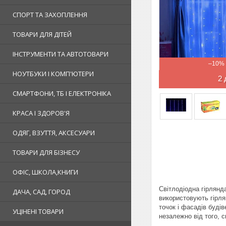
СПОРТ ТА ЗАХОПЛЕННЯ
ТОВАРИ ДЛЯ ДІТЕЙ
ІНСТРУМЕНТИ ТА АВТОТОВАРИ
–10%
НОУТБУКИ І КОМП'ЮТЕРИ
2 
СМАРТФОНИ, ТБ І ЕЛЕКТРОНІКА
КРАСА І ЗДОРОВ'Я
ОДЯГ, ВЗУТТЯ, АКСЕСУАРИ
ТОВАРИ ДЛЯ БІЗНЕСУ
ОФІС, ШКОЛА,КНИГИ
Світлодіодна гірлянд
ДАЧА, САД, ГОРОД
використовують гірля
точок і фасадів будів
УЦІНЕНІ ТОВАРИ
незалежно від того, с