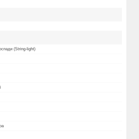
спади (String-light)
В
ра