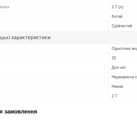
йника
2.7 (л)
Китай
Сріблястий
цькі характеристики
Однотонні мо
20
Для неї
Нержавіюча 
Немає
2.7
я замовлення