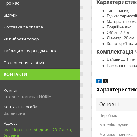
Характеристи
Про нас
Тип: чайник;
Відгуки
Ручка: термості
Матеріал: нержа
Доставка та оплата
Подвійне дно;
Об'єм: 2.7 л.;
Діаметр: 20 см;
Як вибрати товар!
Колір: сріблясти
Таблиця розмірів для жінок
Комплектація
Чайник — 1 шт.;
Повернення та обмін
Паковання: заво
КОНТАКТИ
Характеристик
Інтернет магазин NORIM
Основні
Валентина
Виробник
Матеріал ручки
вул. Червонослобідська, 23, Одеса,
Матеріал чайника
Україна