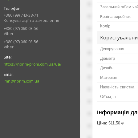
Загальний об`єм ча
+380 (99) 743-38-71
Країна виробник
Консультації та замовлення
Колір
+380 (97) 060-03-56
Viber
Користувальни
+380 (97) 060-03-56
Viber
Декорування
Діаметр
https://norim-prom.com.ua/ua/
Дизайн
Матеріал
imn@norim.com.ua
Наявність свистка
Об'єм, л
Інформація дл
Ціна:
511,50 ₴