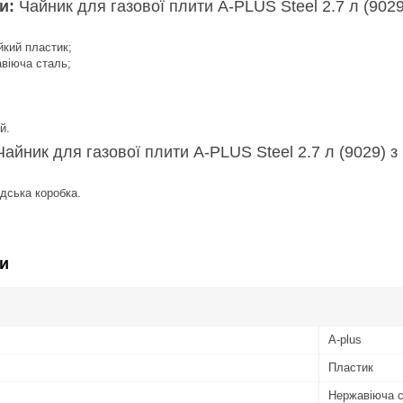
ки:
Чайник для газової плити A-PLUS Steel 2.7 л (9029
йкий пластик;
віюча сталь;
й.
Чайник для газової плити A-PLUS Steel 2.7 л (9029) з
дська коробка.
и
A-plus
Пластик
Нержавіюча 