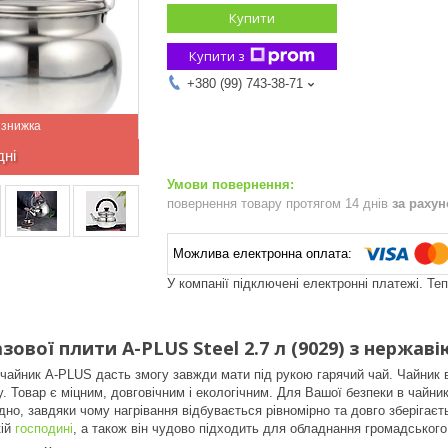
Купити
Купити з
+380 (99) 743-38-71
дні
повернення товару протягом 14 днів
за раху
У компанії підключені електронні платежі. Те
зової плити A-PLUS Steel 2.7 л (9029) з нержаві
чайник A-PLUS дасть змогу завжди мати під рукою гарячий чай. Чайник ви
у. Товар є міцним, довговічним і екологічним. Для Вашої безпеки в чайни
но, завдяки чому нагрівання відбувається рівномірно та довго зберігаєть
ій
господині
, а також він чудово підходить для обладнання громадського