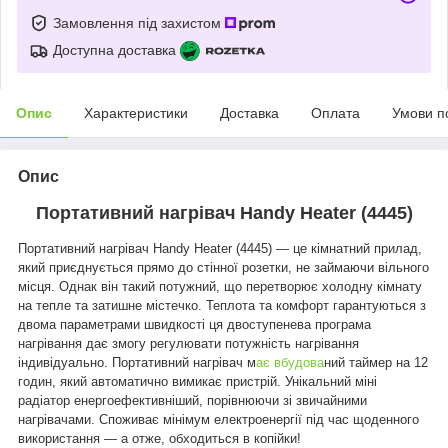
Замовлення під захистом
Доступна доставка
Опис
Характеристики
Доставка
Оплата
Умови п
Опис
Портативний нагрівач Handy Heater (4445)
Портативний нагрівач Handy Heater (4445) — це кімнатний прилад,
який приєднується прямо до стінної розетки, не займаючи вільного
місця. Однак він такий потужний, що перетворює холодну кімнату
на тепле та затишне містечко.
Теплота та комфорт гарантуються з
двома параметрами швидкості ця двоступенева програма
нагрівання дає змогу регулювати потужність нагрівання
індивідуально. Портативний нагрівач м
ає вбудова
ний таймер на 12
годин, який автоматично вимикає пристрій. Унікальний міні
радіатор енергоефективніший, порівнюючи зі звичайними
нагрівачами.
Споживає мінімум електроенергії під час щоденного
використання — а отже, обходиться в копійки!