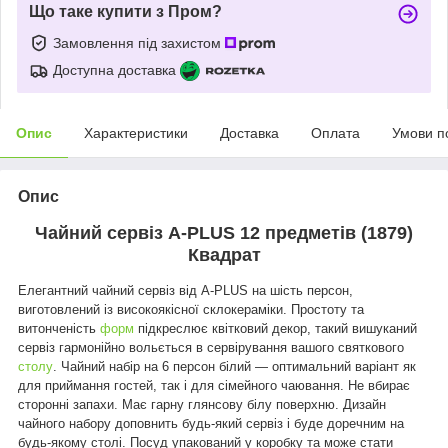
Що таке купити з Пром?
Замовлення під захистом
Доступна доставка
Опис
Характеристики
Доставка
Оплата
Умови п
Опис
Чайний сервіз A-PLUS 12 предметів (1879)
Квадрат
Елегантний чайний сервіз від A-PLUS на шість персон,
виготовлений із високоякісної склокераміки. Простоту та
витонченість
форм
підкреслює квітковий декор, такий вишуканий
сервіз гармонійно вольється в сервірування вашого святкового
столу
.
Чайний набір на 6 персон білий — оптимальний варіант як
для приймання гостей, так і для сімейного чаювання.
Не вбирає
сторонні запахи. Має гарну глянсову білу поверхню. Дизайн
чайного набору доповнить будь-який сервіз і буде доречним на
будь-якому столі. Посуд упакований у коробку та може стати