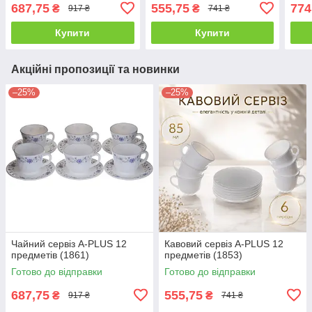
687,75
555,75
774
₴
₴
917 ₴
741 ₴
Купити
Купити
Акційні пропозиції та новинки
–25%
–25%
Чайний сервіз A-PLUS 12
Кавовий сервіз A-PLUS 12
предметів (1861)
предметів (1853)
Готово до відправки
Готово до відправки
687,75
555,75
₴
₴
917 ₴
741 ₴