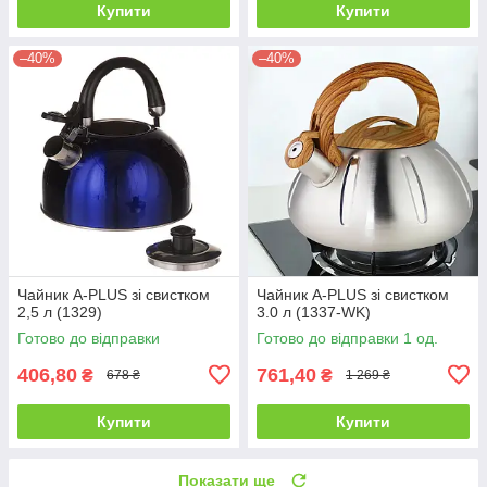
Купити
Купити
–40%
–40%
Чайник A-PLUS зі свистком
Чайник A-PLUS зі свистком
2,5 л (1329)
3.0 л (1337-WK)
Готово до відправки
Готово до відправки 1 од.
406,80
761,40
₴
₴
678 ₴
1 269 ₴
Купити
Купити
Показати ще