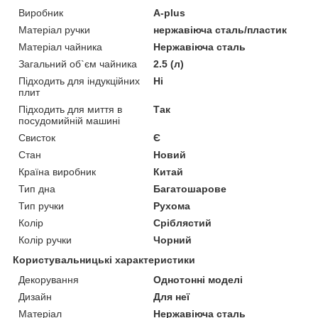
Виробник
A-plus
Матеріал ручки
нержавіюча сталь/пластик
Матеріал чайника
Нержавіюча сталь
Загальний об`єм чайника
2.5 (л)
Підходить для індукційних
Ні
плит
Підходить для миття в
Так
посудомийній машині
Свисток
Є
Стан
Новий
Країна виробник
Китай
Тип дна
Багатошарове
Тип ручки
Рухома
Колір
Сріблястий
Колір ручки
Чорний
Користувальницькі характеристики
Декорування
Однотонні моделі
Дизайн
Для неї
Матеріал
Нержавіюча сталь