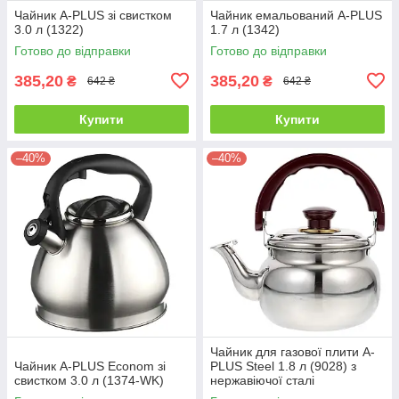
Чайник A-PLUS зі свистком
Чайник емальований A-PLUS
3.0 л (1322)
1.7 л (1342)
Готово до відправки
Готово до відправки
385,20
385,20
₴
₴
642 ₴
642 ₴
Купити
Купити
–40%
–40%
Чайник для газової плити A-
Чайник A-PLUS Econom зі
PLUS Steel 1.8 л (9028) з
свистком 3.0 л (1374-WK)
нержавіючої сталі