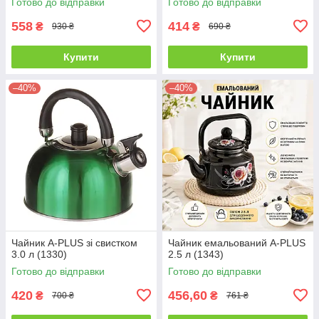
Готово до відправки
Готово до відправки
558
414
₴
₴
930 ₴
690 ₴
Купити
Купити
–40%
–40%
Чайник A-PLUS зі свистком
Чайник емальований A-PLUS
3.0 л (1330)
2.5 л (1343)
Готово до відправки
Готово до відправки
420
456,60
₴
₴
700 ₴
761 ₴