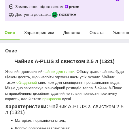
Замовлення під захистом
Доступна доставка
Опис
Характеристики
Доставка
Оплата
Умови п
Опис
Чайник A-PLUS зі свистком 2.5 л (1321)
Якісний і довговічний
чайник для плити
. Об'єму цього чайника буде
цілком досить, щоб напоїти гарячим чаєм усіх охочих. Чайник
також
обладнаний
свистком для сповіщення про закипання води.
Міцне дно забезпечує рівномірний розподіл тепла. Чайник А-Плюс
із привабливим дизайном здатний не тільки принести практичну
користь, але й стати
прикрасою
кухні.
Характеристики:
Чайник A-PLUS зі свистком 2.5
л (1321)
Матеріал: нержавіюча сталь;
Корпус полірований глянсовий;