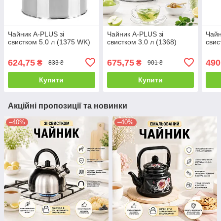
Чайник A-PLUS зі
Чайник A-PLUS зі
Чайн
свистком 5.0 л (1375 WK)
свистком 3.0 л (1368)
свис
624,75
675,75
490
₴
₴
833 ₴
901 ₴
Купити
Купити
Акційні пропозиції та новинки
–40%
–40%