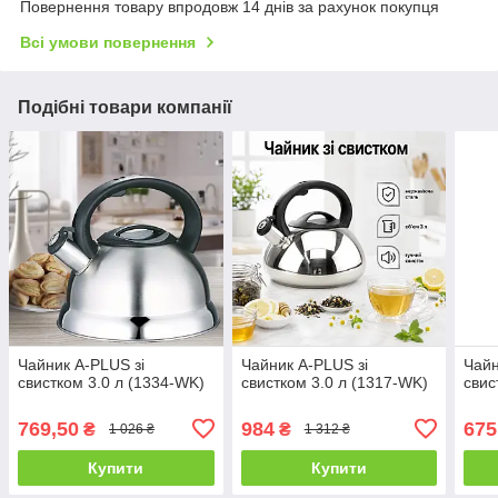
Повернення товару впродовж 14 днів за рахунок покупця
Всі умови повернення
Подібні товари компанії
Чайник A-PLUS зі
Чайник A-PLUS зі
Чайн
свистком 3.0 л (1334-WK)
свистком 3.0 л (1317-WK)
свис
769,50
984
675
₴
₴
1 026 ₴
1 312 ₴
Купити
Купити