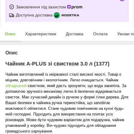
Замовлення під захистом
Доступна доставка
Опис
Характеристики
Доставка
Оплата
Умови п
Опис
Чайник A-PLUS зі свистком 3.0 л (1377)
Чайник виготовлений із неіржавкої сталі високої якості. Товар є
міцним, довговічним і екологічним. Легко очищається. Чайник
обладнаний
свистком, який дасть зрозуміти, що вода закипіла. За
допомогою зручного механізму легко й безпечно відкривається
свисток. Має сучасний дизайн із ручкою у формі гілки дерева. Для
Вашої безпеки в чайника ручка термостійка, що запобігає
можливості обпектися. Стане чудовим помічником на кухні будь-
якій господині. Підходить для використання на плитах усіх
різновидів. Може бути чудовим варіантом для подарунка, чайник
упакований у коробку. Він чудово підходить для обладнання
громадського харчування.