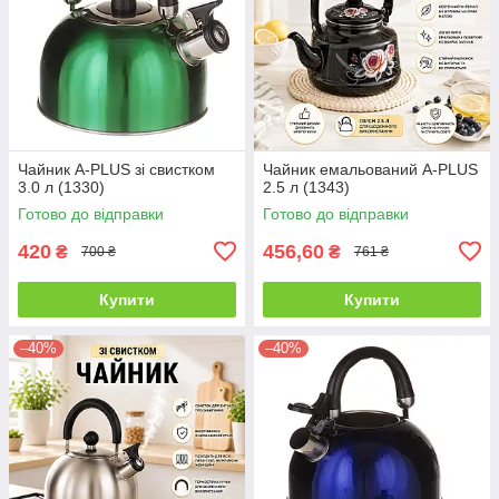
Чайник A-PLUS зі свистком
Чайник емальований A-PLUS
3.0 л (1330)
2.5 л (1343)
Готово до відправки
Готово до відправки
420
456,60
₴
₴
700 ₴
761 ₴
Купити
Купити
–40%
–40%