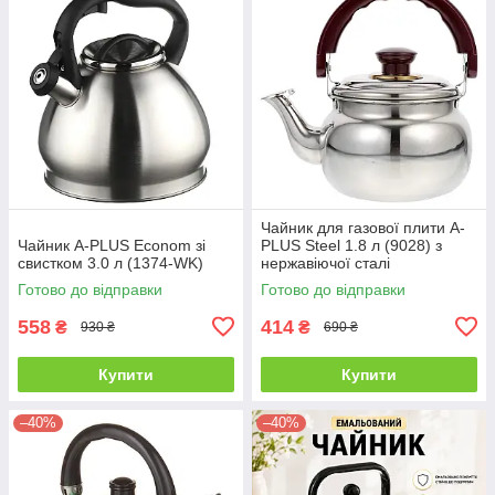
Чайник для газової плити A-
Чайник A-PLUS Econom зі
PLUS Steel 1.8 л (9028) з
свистком 3.0 л (1374-WK)
нержавіючої сталі
Готово до відправки
Готово до відправки
558
414
₴
₴
930 ₴
690 ₴
Купити
Купити
–40%
–40%