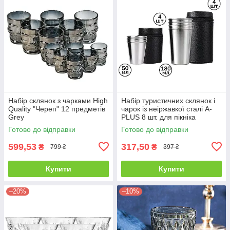
Набір склянок з чарками High
Набір туристичних склянок і
Quality "Череп" 12 предметів
чарок із неіржавкої сталі A-
Grey
PLUS 8 шт. для пікніка
риболовлі та кемпінгу
Готово до відправки
Готово до відправки
599,53
317,50
₴
₴
799 ₴
397 ₴
Купити
Купити
–20%
–10%