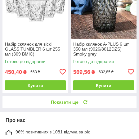
Набір склянок для віскі
Набір склянок A-PLUS 6 шт
GLASS TUMBLER 6 шт 255
350 мл (9026/8012DZS)
мл (309 BMIC)
Smoky grey
Готово до відправки
Готово до відправки
450,40
569,56
₴
₴
563 ₴
632,85 ₴
Купити
Купити
Показати ще
Про нас
96% позитивних з 1081 відгука за рік