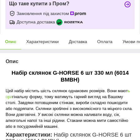
Що таке купити з Пром?
Замовлення під захистом
Доступна доставка
Опис
Характеристики
Доставка
Оплата
Умови п
Опис
Набір склянок G-HORSE 6 шт 330 мл (6014
BMBH)
Цей набір містить шість склянок однакових розмірів. Вони мают
ь
ори
гінальну форму, тому матимуть гарний вигляд на Вашому
столі. Завдяки потовщеним стінкам, вироби складно пошкодити
або подряпати. Склянки зроблені з високоякісного та міцного скла.
Вони довговічні. У високі склянки можна наливати воду, сік,
алкогольні напої та інші рідини. Стакани можна мити самостійно
або в посудомийній машині.
Характеристики:
Набір склянок G-HORSE 6 шт