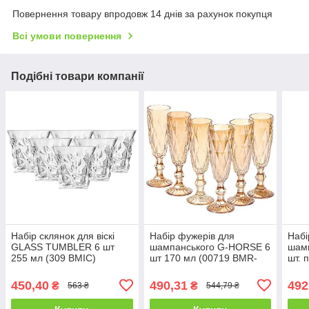
Повернення товару впродовж 14 днів за рахунок покупця
Всі умови повернення
Подібні товари компанії
Набір склянок для віскі
Набір фужерів для
Набі
GLASS TUMBLER 6 шт
шампанського G-HORSE 6
шам
255 мл (309 BMIC)
шт 170 мл (00719 BMR-
шт. 
DL) GOLD
450,40
490,31
492
₴
₴
563 ₴
544,79 ₴