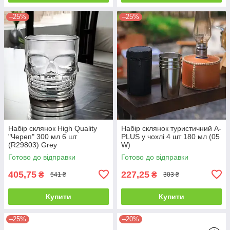
–25%
–25%
Набір склянок High Quality
Набір склянок туристичний A-
"Череп" 300 мл 6 шт
PLUS у чохлі 4 шт 180 мл (05
(R29803) Grey
W)
Готово до відправки
Готово до відправки
405,75
227,25
₴
₴
541 ₴
303 ₴
Купити
Купити
–25%
–20%