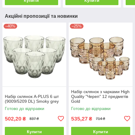
Купити
Купити
Акційні пропозиції та новинки
–40%
–25%
Набір склянок з чарками High
Набір склянок A-PLUS 6 шт
Quality "Череп" 12 предметів
(9009/5209 DL) Smoky grey
Gold
Готово до відправки
Готово до відправки
502,20
535,27
₴
₴
837 ₴
714 ₴
Купити
Купити