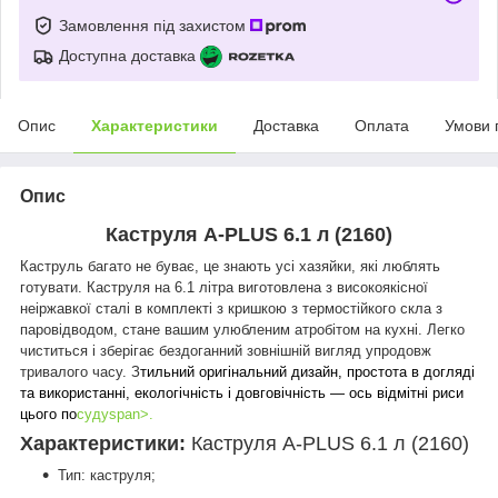
Замовлення під захистом
Доступна доставка
Опис
Характеристики
Доставка
Оплата
Умови 
Опис
Каструля A-PLUS 6.1 л (2160)
Каструль багато не буває, це знають усі хазяйки, які люблять
готувати. Каструля на 6.1 літра виготовлена з високоякісної
неіржавкої сталі в комплекті з кришкою з термостійкого скла з
паровідводом, стане вашим улюбленим атробітом на кухні. Легко
чиститься і зберігає бездоганний зовнішній вигляд упродовж
тривалого часу. З
тильний оригінальний дизайн, простота в догляді
та використанні, екологічність і довговічність — ось відмітні риси
цього по
судуspan>.
Характеристики:
Каструля A-PLUS 6.1 л (2160)
Тип: каструля;