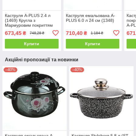
Каструля A-PLUS 2.4 л
Каструля емальована A-
Каст
(1469) Кругла з
PLUS 6.0 л 24 см (1348)
пок
Мармуровим покриттям
A-PL
CS)
673,45
710,40
671
₴
₴
748,28 ₴
1 184 ₴
Купити
Купити
Акційні пропозиції та новинки
–40%
–40%
Каструля емальована A-
Каструля Styleberg 5.8 л (ST-