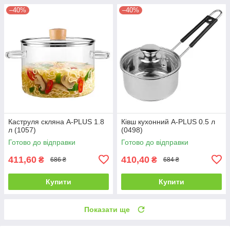
–40%
–40%
Каструля скляна A-PLUS 1.8
Ківш кухонний A-PLUS 0.5 л
л (1057)
(0498)
Готово до відправки
Готово до відправки
411,60
410,40
₴
₴
686 ₴
684 ₴
Купити
Купити
Показати ще