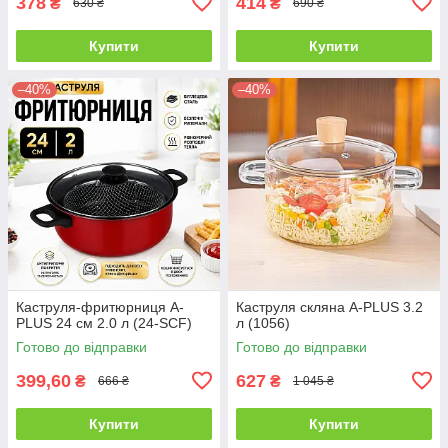
378
414
₴
₴
630 ₴
690 ₴
Купити
Купити
–40%
–40%
Каструля-фритюрниця A-
Каструля скляна A-PLUS 3.2
PLUS 24 см 2.0 л (24-SCF)
л (1056)
Готово до відправки
Готово до відправки
399,60
627
₴
₴
666 ₴
1 045 ₴
Купити
Купити