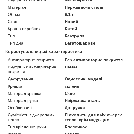
Матеріал
Нержавіюча сталь
Об`єм
6.1 л
Стан
Новий
Країна виробник
Китай
Тип
Каструля
Тип дна
Багатошарове
Користувальницькі характеристики
Антипригарне покриття
Без антипригарне покриття
Внутрішнє антипригарне
Немає
покриття
Декорування
Однотонні моделі
Кришка
скляна
Матеріал кришки
Скло
Матеріал ручки
Неіржавка сталь
Особливості
Дві ручки
Сумісність з джерелами
Підходить для всіх джерел
тепла
тепла, крім индукцио
Тип кріплення ручки
Клепочное
Форма
Кругла