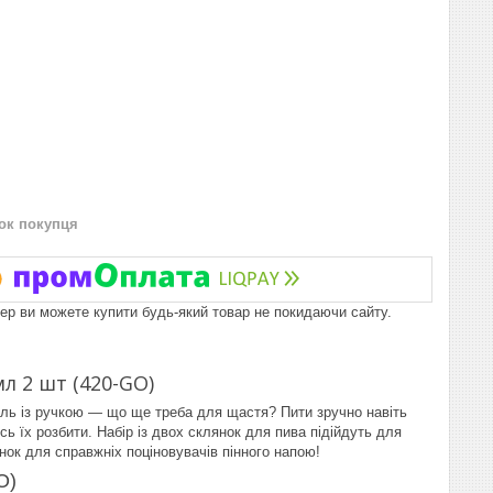
нок покупця
пер ви можете купити будь-який товар не покидаючи сайту.
мл 2 шт (420-GO)
оль із ручкою — що ще треба для щастя? Пити зручно навіть
ь їх розбити. Набір із двох склянок для пива підійдуть для
нок для справжніх поціновувачів пінного напою!
O)