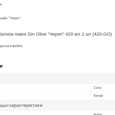
і;
зайн "Череп";
.
Келихи пивні Gin Olive "Череп" 420 мл 2 шт (420-GO)
дська коробка.
и
Скло
Китай
цькі характеристики
Набір