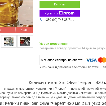
Купити
Купити з
+380 (99) 743-38-71
4 дні
повернення товару протягом 14 днів
за раху
У компанії підключені електронні платежі. Те
Келихи пивні Gin Olive "Череп" 420 
— справжнє мистецтво. Келихи пивні "Череп" — потужний і зручний кух
во, рука не замерзне, а ще кухликами можна дзвінко чокатися, не боячис
сторану. Також кухоль для пива — це чудовий і дуже незвичайний подару
ки:
Келихи пивні Gin Olive "Череп" 420 мл 2 шт (420-G