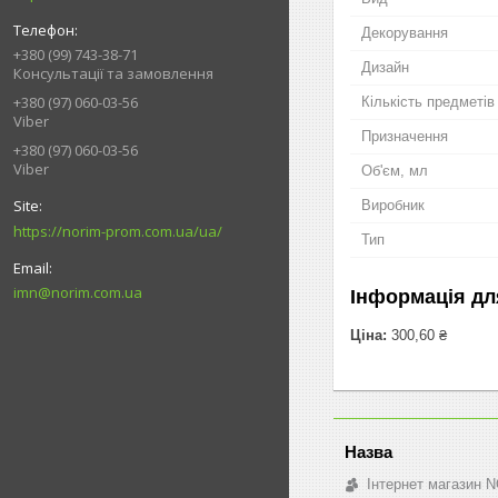
Декорування
+380 (99) 743-38-71
Дизайн
Консультації та замовлення
+380 (97) 060-03-56
Кількість предметів
Viber
Призначення
+380 (97) 060-03-56
Viber
Об'єм, мл
Виробник
https://norim-prom.com.ua/ua/
Тип
imn@norim.com.ua
Інформація дл
Ціна:
300,60 ₴
Інтернет магазин 