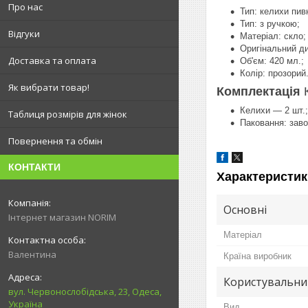
Про нас
Тип: келихи пивн
Тип: з ручкою;
Відгуки
Матеріал: скло;
Оригінальний ди
Доставка та оплата
Об'єм: 420 мл.;
Колір: прозорий
Як вибрати товар!
Комплектація
Келихи — 2 шт.;
Таблиця розмірів для жінок
Паковання: заво
Повернення та обмін
КОНТАКТИ
Характеристик
Основні
Інтернет магазин NORIM
Матеріал
Валентина
Країна виробник
Користувальни
вул. Червонослобідська, 23, Одеса,
Україна
Вид