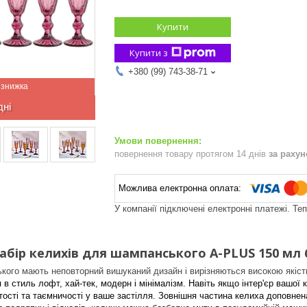
Купити
Купити з
+380 (99) 743-38-71
дні
повернення товару протягом 14 днів
за раху
У компанії підключені електронні платежі. Те
абір келихів для шампанського A-PLUS 150 мл 6 
ого мають неповторний вишуканий дизайн і вирізняються високою якіст
в стиль лофт, хай-тек, модерн і мінімалізм. Навіть якщо інтер'єр вашої 
ості та таємничості у ваше застілля.
Зовнішня частина келиха доповнена