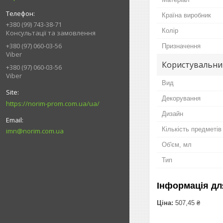
Країна виробник
+380 (99) 743-38-71
Колір
Консультації та замовлення
+380 (97) 060-03-56
Призначення
Viber
Користувальни
+380 (97) 060-03-56
Viber
Вид
Декорування
https://norim-prom.com.ua/ua/
Дизайн
Кількість предметів
imn@norim.com.ua
Об'єм, мл
Тип
Інформація дл
Ціна:
507,45 ₴