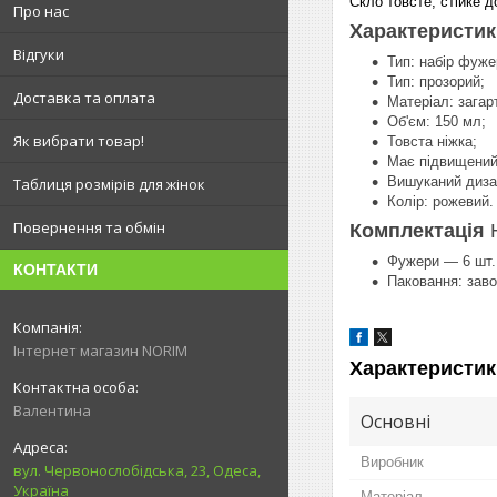
Скло товсте, стійке 
Про нас
Характеристик
Відгуки
Тип: набір фуже
Тип: прозорий;
Доставка та оплата
Матеріал: загар
Об'єм: 150 мл;
Як вибрати товар!
Товста ніжка;
Має підвищений 
Вишуканий диза
Таблиця розмірів для жінок
Колір: рожевий.
Повернення та обмін
Комплектація
Фужери — 6 шт.
КОНТАКТИ
Паковання: заво
Інтернет магазин NORIM
Характеристик
Валентина
Основні
Виробник
вул. Червонослобідська, 23, Одеса,
Україна
Матеріал