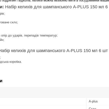
до подряпин і відколів, келихи можна безбояно мити в посудомийній машин
и:
Набір келихів для шампанського A-PLUS 150 мл 6 
рів;
товане скло;
опір до ударів, перепадів температур;
йн;
Набір келихів для шампанського A-PLUS 150 мл 6 шт 
;
дська коробка.
и
A-plus
Скло