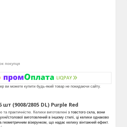
нок покупця
пер ви можете купити будь-який товар не покидаючи сайту.
шт (9008/2805 DL) Purple Red
ю та практичністю.
Келихи виготовлені
з товстого скла, вони
кухні/столової виготовлений в іншому стилі, ці келихи однаково
 геометричним візерунком, що надає келиху вінтажний ефект.