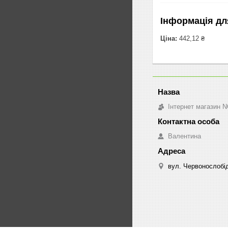
Інформація дл
Ціна:
442,12 ₴
Інтернет магазин 
Валентина
вул. Червонослобід