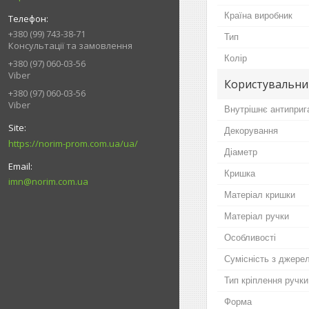
Країна виробник
+380 (99) 743-38-71
Тип
Консультації та замовлення
Колір
+380 (97) 060-03-56
Viber
Користувальни
+380 (97) 060-03-56
Viber
Внутрішнє антиприг
Декорування
https://norim-prom.com.ua/ua/
Діаметр
Кришка
imn@norim.com.ua
Матеріал кришки
Матеріал ручки
Особливості
Сумісність з джере
Тип кріплення ручки
Форма