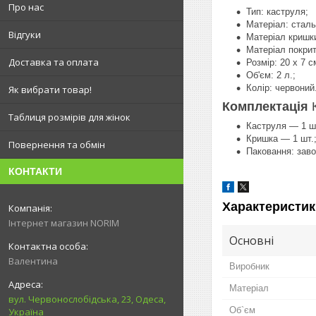
Про нас
Тип: каструля;
Матеріал: сталь
Відгуки
Матеріал кришки
Матеріал покрит
Доставка та оплата
Розмір: 20 х 7 с
Об'єм: 2 л.;
Колір: червоний
Як вибрати товар!
Комплектація
Таблиця розмірів для жінок
Каструля — 1 шт
Кришка — 1 шт.
Повернення та обмін
Паковання: заво
КОНТАКТИ
Характеристик
Інтернет магазин NORIM
Основні
Валентина
Виробник
Матеріал
вул. Червонослобідська, 23, Одеса,
Об`єм
Україна