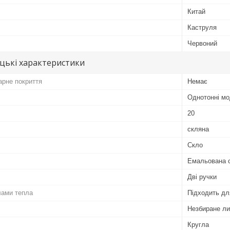
Китай
Каструля
Червоний
цькі характеристики
арне покриття
Немає
Однотонні мо
20
скляна
Скло
Емальована 
Дві ручки
лами тепла
Підходить дл
Незбиране ли
Кругла