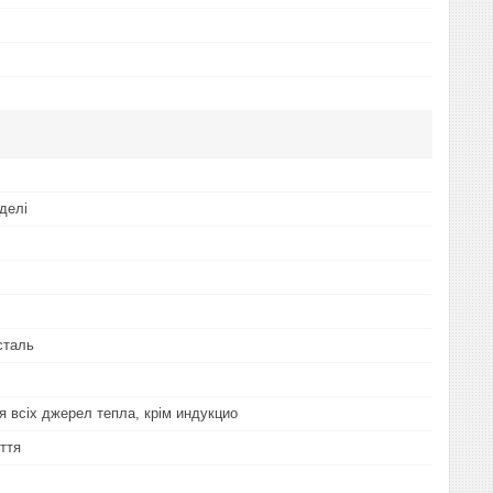
делі
сталь
я всіх джерел тепла, крім индукцио
ття