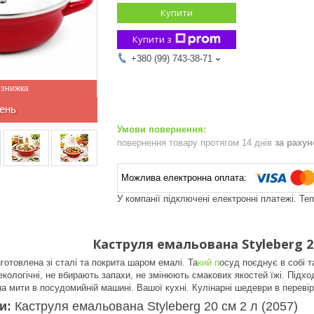
Купити
Купити з
+380 (99) 743-38-71
ень
повернення товару протягом 14 днів
за раху
У компанії підключені електронні платежі. Те
Каструля емальована Styleberg 20
готовлена зі сталі та покрита шаром емалі. Та
кий п
осуд поєднує в собі т
кологічні, не вбирають запахи, не змінюють смакових якостей їжі. Підход
 мити в посудомийній машині. Вашої кухні. Кулінарні шедеври в перевір
ки:
Каструля емальована Styleberg 20 см 2 л (2057)