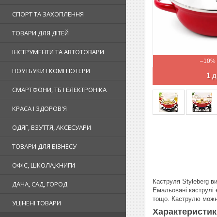
СПОРТ ТА ЗАХОПЛЕННЯ
ТОВАРИ ДЛЯ ДІТЕЙ
ІНСТРУМЕНТИ ТА АВТОТОВАРИ
–10%
НОУТБУКИ І КОМП'ЮТЕРИ
1 д
СМАРТФОНИ, ТБ І ЕЛЕКТРОНІКА
КРАСА І ЗДОРОВ'Я
ОДЯГ, ВЗУТТЯ, АКСЕСУАРИ
ТОВАРИ ДЛЯ БІЗНЕСУ
ОФІС, ШКОЛА,КНИГИ
Каструля Styleberg ви
ДАЧА, САД, ГОРОД
Емальовані каструлі е
тощо. Каструлю можна
УЦІНЕНІ ТОВАРИ
Характеристи