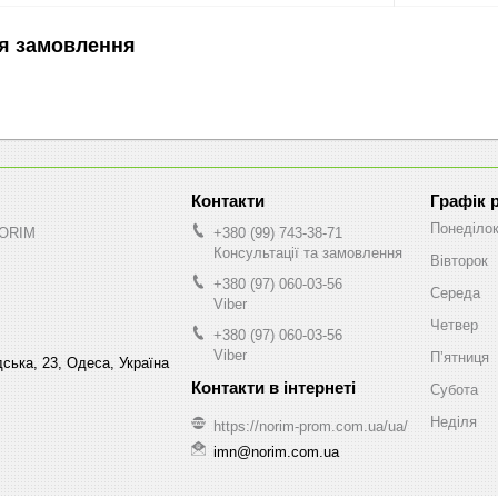
я замовлення
Графік 
Понеділо
NORIM
+380 (99) 743-38-71
Консультації та замовлення
Вівторок
+380 (97) 060-03-56
Середа
Viber
Четвер
+380 (97) 060-03-56
Viber
Пʼятниця
ська, 23, Одеса, Україна
Субота
Неділя
https://norim-prom.com.ua/ua/
imn@norim.com.ua