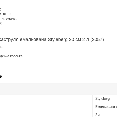
;
: скло;
тя: емаль;
м;
.
Каструля емальована Styleberg 20 см 2 л (2057)
.;
;
дська коробка.
и
Styleberg
Емальована 
2 л