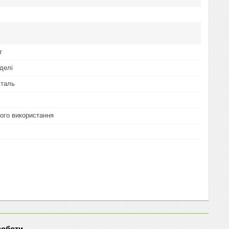
т
делі
сталь
ого використання
роботи