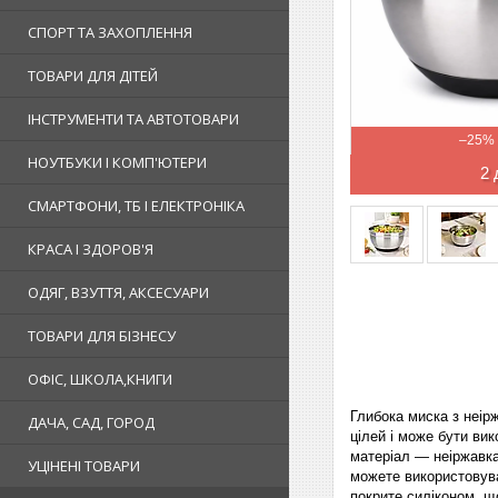
СПОРТ ТА ЗАХОПЛЕННЯ
ТОВАРИ ДЛЯ ДІТЕЙ
ІНСТРУМЕНТИ ТА АВТОТОВАРИ
–25%
НОУТБУКИ І КОМП'ЮТЕРИ
2 
СМАРТФОНИ, ТБ І ЕЛЕКТРОНІКА
КРАСА І ЗДОРОВ'Я
ОДЯГ, ВЗУТТЯ, АКСЕСУАРИ
ТОВАРИ ДЛЯ БІЗНЕСУ
ОФІС, ШКОЛА,КНИГИ
Глибока миска з неірж
ДАЧА, САД, ГОРОД
цілей і може бути вик
матеріал — неіржавка 
УЦІНЕНІ ТОВАРИ
можете використовува
покрите силіконом, щ