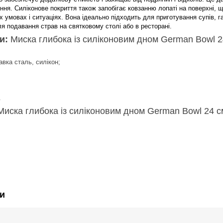
ня. Силіконове покриття також запобігає ковзанню лопаті на поверхні, 
х умовах і ситуаціях. Вона ідеально підходить для приготування супів, г
я подавання страв на святковому столі або в ресторані.
ки:
Миска глибока із силіконовим дном German Bowl 2
авка сталь, силікон;
;
.
иска глибока із силіконовим дном German Bowl 24 с
и