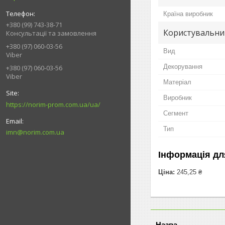
Країна виробник
+380 (99) 743-38-71
Користувальни
Консультації та замовлення
+380 (97) 060-03-56
Вид
Viber
Декорування
+380 (97) 060-03-56
Viber
Матеріал
Виробник
https://norim-prom.com.ua/ua/
Сегмент
Тип
imn@norim.com.ua
Інформація дл
Ціна:
245,25 ₴