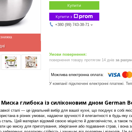
Купити
Купити з
+380 (99) 743-38-71
дні
повернення товару протягом 14 днів
за раху
У компанії підключені електронні платежі. Те
Миска глибока із силіконовим дном German Bo
авкої сталі — це ідеальний вибір для вашої кухні, що поєднує в собі які
ористана в різних умовах, надаючи зручності й елегантності в будь-яку си
сталь. Цей матеріал відомий своєю міцністю й довговічністю, а також ти
ти цю миску для приготування, зберігання або подавання страв, і вона 
о забезпечує додаткову стійкість і захищає від подряпин і відколів. Це 