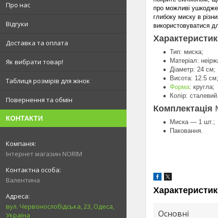
Про нас
про можливі ушкоджен
глибоку миску в різни
Відгуки
використовуватися дл
Характеристи
Доставка та оплата
Тип: миска;
Матеріал: неірж
Як вибрати товар!
Діаметр: 24 см;
Висота: 12.5 см
Таблиця розмірів для жінок
Форма
: кругла;
Колір: сталевий
Повернення та обмін
Комплектація
М
КОНТАКТИ
Миска — 1 шт.;
Паковання.
Інтернет магазин NORIM
Валентина
Характеристик
вул. Червонослобідська, 23, Одеса,
Основні
Україна