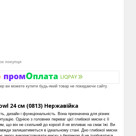
нок покупця
пер ви можете купити будь-який товар не покидаючи сайту.
wl 24 см (0813) Нержавійка
сть, дизайн і функціональність. Вона призначена для різних
туацію. Однією з головних переваг цієї глибокої миски є її
м, що він не схильний до корозії й не впливає на смак їжі. Ви
завжди залишатиметься в ідеальному стані. Дно глибокої миски
дає змогу використовувати миску з безпекою й не турбуватися