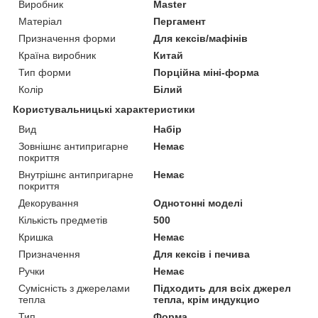
Виробник
Master
Матеріал
Пергамент
Призначення форми
Для кексів/мафінів
Країна виробник
Китай
Тип форми
Порційна міні-форма
Колір
Білий
Користувальницькі характеристики
Вид
Набір
Зовнішнє антипригарне
Немає
покриття
Внутрішнє антипригарне
Немає
покриття
Декорування
Однотонні моделі
Кількість предметів
500
Кришка
Немає
Призначення
Для кексів і печива
Ручки
Немає
Сумісність з джерелами
Підходить для всіх джерел
тепла
тепла, крім индукцио
Тип
Форма