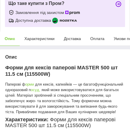
Що таке купити з Пром?
Замовлення під захистом
Доступна доставка
Опис
Характеристики
Доставка
Оплата
Умови п
Опис
Форми для кексів паперові MASTER 500 шт
11.5 см (115500W)
Паперові ф
орми
для кексів, капкейків — це багатофункціональний
одноразовий п
осуд,
який може використовуватися для багатьох
цілей. Матеріал зроблений зі спеціальним просоченням, що
забезпечує жиро- та вологостійкість. Тому формочки можна
використовувати й для заморожування та випікання будь-якого
тіста. Привабливе подавання для Ваших кулінарних шедеврів!
Характеристики:
Форми для кексів паперові
MASTER 500 шт 11.5 см (115500W)