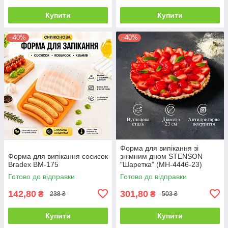
Купити
Купити
–40%
–40%
Форма для випікання зі
Форма для випікання сосисок
знімним дном STENSON
Bradex BM-175
"Шаретка" (MH-4446-23)
Готово до відправки
Готово до відправки
142,80
301,80
₴
₴
238 ₴
503 ₴
Купити
Купити