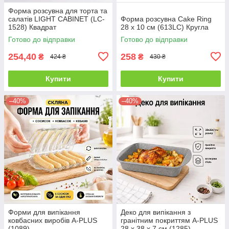
Форма розсувна для торта та
салатів LIGHT CABINET (LC-
Форма розсувна Cake Ring
1528) Квадрат
28 х 10 см (613LC) Кругла
Готово до відправки
Готово до відправки
254,40
258
₴
₴
424 ₴
430 ₴
Купити
Купити
–40%
–40%
Форми для випікання
Деко для випікання з
ковбасних виробів A-PLUS
гранітним покриттям A-PLUS
(1089)
28 х 38 х 7 см (1285)