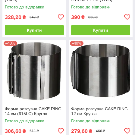
Прямокутний
Готово до відправки
Готово до відправки
328,20
390
₴
₴
547 ₴
650 ₴
Купити
Купити
–40%
–40%
Форма розсувна CAKE RING
Форма розсувна CAKE RING
14 см (615LC) Кругла
12 см Кругла
Готово до відправки
Готово до відправки
306,60
279,60
₴
₴
511 ₴
466 ₴