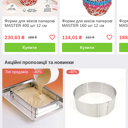
Форми для кексів паперові
Форми для кексів паперові
Форм
MASTER 400 шт 12 см
MASTER 160 шт 12 см
MAS
230,63
114,01
188
₴
₴
288 ₴
152 ₴
Купити
Купити
Акційні пропозиції та новинки
Топ продажів
–40%
–40%