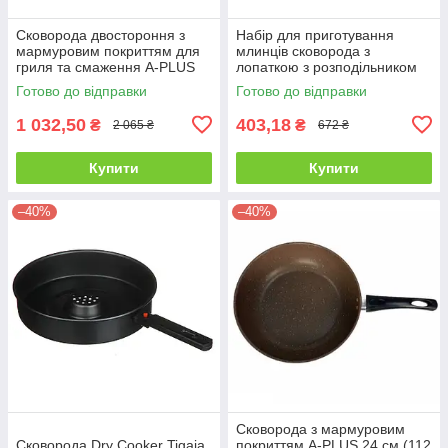
Сковорода двостороння з
Набір для приготування
мармуровим покриттям для
млинців сковорода з
гриля та смаження A-PLUS
лопаткою з розподільником
30 см (1500 NEW)
тіста KITUA
Готово до відправки
Готово до відправки
1 032,50
403,18
₴
₴
2 065 ₴
672 ₴
Купити
Купити
–40%
–40%
Сковорода з мармуровим
Сковорода Dry Cooker Tigaia
покриттям A-PLUS 24 см (112