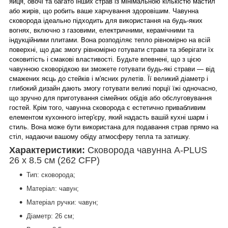
яйця, овочі та багато інших страв із мінімальною кількістю мастил
або жирів, що робить ваше харчування здоровішим. Чавунна
сковорода ідеально підходить для використання на будь-яких
вогнях, включно з газовими, електричними, керамічними та
індукційними плитами. Вона розподіляє тепло рівномірно на всій
поверхні, що дає змогу рівномірно готувати страви та зберігати їх
соковитість і смакові властивості. Будьте впевнені, що з цією
чавунною сковорідкою ви зможете готувати будь-які страви — від
смажених яєць до стейків і м'ясних рулетів. Її великий діаметр і
глибокий дизайн дають змогу готувати великі порції їжі одночасно,
що зручно для приготування сімейних обідів або обслуговування
гостей. Крім того, чавунна сковорода є естетично привабливим
елементом кухонного інтер'єру, який надасть вашій кухні шарм і
стиль. Вона може бути використана для подавання страв прямо на
стіл, надаючи вашому обіду атмосферу тепла та затишку.
Характеристики:
Сковорода чавунна A-PLUS
26 х 8.5 см (262 CFP)
Тип: сковорода;
Матеріал: чавун;
Матеріал ручки: чавун;
Діаметр: 26 см;