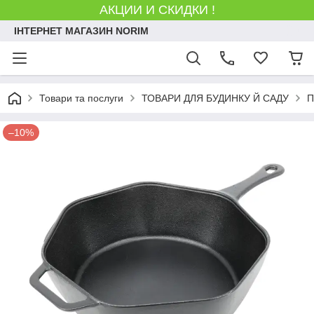
АКЦИИ И СКИДКИ !
ІНТЕРНЕТ МАГАЗИН NORIM
Товари та послуги
ТОВАРИ ДЛЯ БУДИНКУ Й САДУ
П
–10%