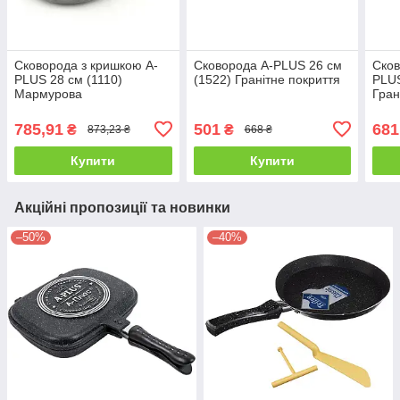
Сковорода з кришкою A-
Сковорода A-PLUS 26 см
Сков
PLUS 28 см (1110)
(1522) Гранітне покриття
PLUS
Мармурова
Гран
785,91
501
681
₴
₴
873,23 ₴
668 ₴
Купити
Купити
Акційні пропозиції та новинки
–50%
–40%