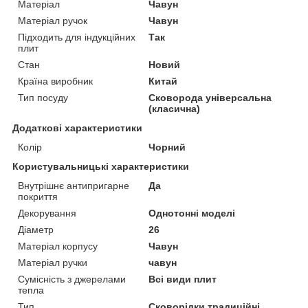
Матеріал
Чавун
Матеріал ручок
Чавун
Підходить для індукційних
Так
плит
Стан
Новий
Країна виробник
Китай
Тип посуду
Сковорода універсальна
(класична)
Додаткові характеристики
Колір
Чорний
Користувальницькі характеристики
Внутрішнє антипригарне
Да
покриття
Декорування
Однотонні моделі
Діаметр
26
Матеріал корпусу
Чавун
Матеріал ручки
чавун
Сумісність з джерелами
Всі види плит
тепла
Тип
Сковорідки традиційні