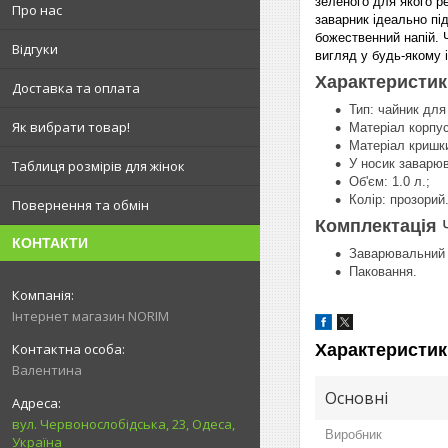
зеленого для якого р
Про нас
заварник ідеально пі
божественний напій. 
Відгуки
вигляд у будь-якому 
Характеристик
Доставка та оплата
Тип: чайник для
Як вибрати товар!
Матеріал корпус
Матеріал кришк
У носик заварюв
Таблиця розмірів для жінок
Об'єм: 1.0 л.;
Колір: прозорий
Повернення та обмін
Комплектація
КОНТАКТИ
Заварювальний 
Паковання.
Інтернет магазин NORIM
Характеристик
Валентина
Основні
вул. Червонослобідська, 23, Одеса,
Виробник
Україна