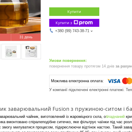
Купити
Купити з
+380 (99) 743-38-71
31 день
повернення товару протягом 14 днів
за раху
У компанії підключені електронні платежі. Те
ик заварювальний Fusion з пружиною-ситом і ба
заварювальний чайник, виготовлений із жароміцного скла, о
бладнаний
кри
ка вмонтовано спіралеподібне ситечко, яке фільтрує чаїнки під час роз
 змогу милуватися процесом, підкреслюючи відтінок настою. Такий завар