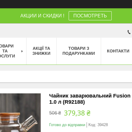
АКЦИИ И СКИДКИ !
ПОСМОТРЕТЬ
ОВАРИ
АКЦІЇ ТА
ТОВАРИ З
ТА
КОНТАКТИ
ЗНИЖКИ
ПОДАРУНКАМИ
ОСЛУГИ
Чайник заварювальний Fusion
1.0 л (R92188)
379,38 ₴
506 ₴
Готово до відправки
Код:
39428