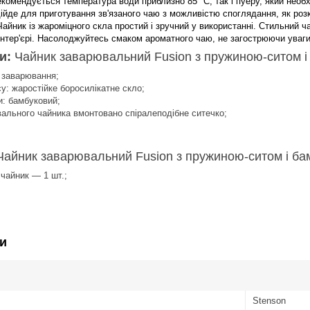
екомендується температура води приблизно 85 °C, так і пуеру, який необ
дійде для приготування зв'язаного чаю з можливістю споглядання, як розк
Чайник із жароміцного скла простий і зручний у використанні. Стильний 
інтер'єрі. Насолоджуйтесь смаком ароматного чаю, не загострюючи уваг
и:
Чайник заварювальний Fusion з пружиною-ситом і
 заварювання;
у: жаростійке боросилікатне скло;
и: бамбуковий;
ального чайника вмонтовано спіралеподібне ситечко;
.
Чайник заварювальний Fusion з пружиною-ситом і ба
чайник — 1 шт.;
и
Stenson