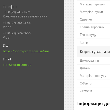
Матеріал кришки
+380 (99) 743-38-71
Матеріал ручки
Консультації та замовлення
Ситечко
+380 (97) 060-03-56
Viber
Країна виробник
+380 (97) 060-03-56
Тип посуду
Viber
Колір
https://norim-prom.com.ua/ua/
Користувальни
Декорування
imn@norim.com.ua
Дизайн
Матеріал корпусу
Об'єм, л
Сегмент
Інформація дл