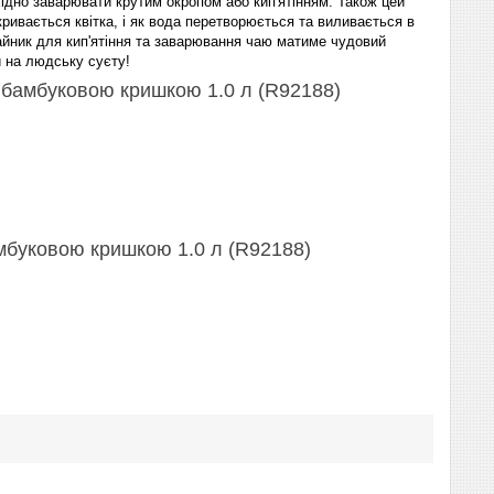
хідно заварювати крутим окропом або кип'ятінням. Також цей
ривається квітка, і як вода перетворюється та виливається в
чайник для кип'ятіння та заварювання чаю матиме чудовий
и на людську суєту!
 бамбуковою кришкою 1.0 л (R92188)
мбуковою кришкою 1.0 л (R92188)