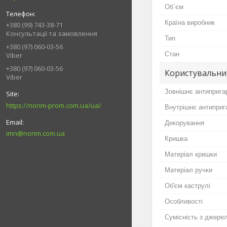
Об`єм
Країна виробник
+380 (99) 743-38-71
Консультації та замовлення
Тип
+380 (97) 060-03-56
Стан
Viber
+380 (97) 060-03-56
Користувальни
Viber
Зовнішнє антиприга
https://norim-prom.com.ua/ua/
Внутрішнє антиприг
Декорування
imn@norim.com.ua
Кришка
Матеріал кришки
Матеріал ручки
Об'єм каструлі
Особливості
Сумісність з джере