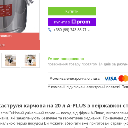
Купити
Купити з
+380 (99) 743-38-71
дні
повернення товару протягом 14 днів
за раху
У компанії підключені електронні платежі. Те
струля харчова на 20 л A-PLUS з неіржавкої ст
ze:small">Новий унікальний термо — посуд від фірми А-Плюс, виготовле
качів, які забезпечують безпечне та герметичне з'єднання. Призначена д
іональною термо посудом Ви можете: зберігати вже приготовані страви (хо