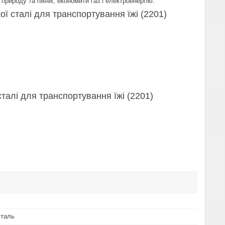
природу та пікнік; економити газ і електроенергію.
ї сталі для транспортування їжі (2201)
талі для транспортування їжі (2201)
сталь