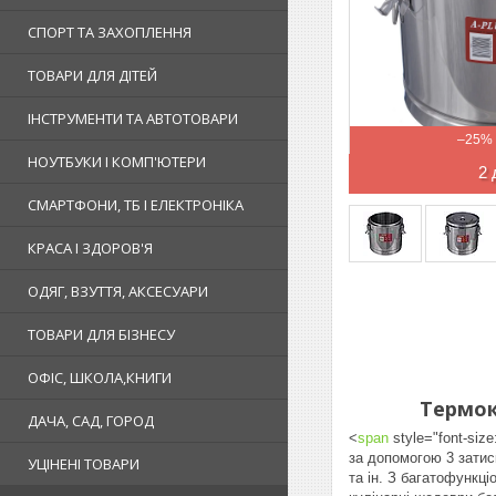
СПОРТ ТА ЗАХОПЛЕННЯ
ТОВАРИ ДЛЯ ДІТЕЙ
ІНСТРУМЕНТИ ТА АВТОТОВАРИ
–25%
НОУТБУКИ І КОМП'ЮТЕРИ
2 
СМАРТФОНИ, ТБ І ЕЛЕКТРОНІКА
КРАСА І ЗДОРОВ'Я
ОДЯГ, ВЗУТТЯ, АКСЕСУАРИ
ТОВАРИ ДЛЯ БІЗНЕСУ
ОФІС, ШКОЛА,КНИГИ
Термока
ДАЧА, САД, ГОРОД
<
span
style="font-si
за допомогою 3 затис
УЦІНЕНІ ТОВАРИ
та ін. З багатофункц