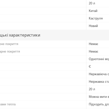
20 л
Китай
Каструля
Новий
цькі характеристики
рне покриття
Немає
арне покриття
Немає
Однотонні мо
Є
Нержавіюча 
Неіржавка ст
20 л
Можна мити в
лами тепла
Підходить дл