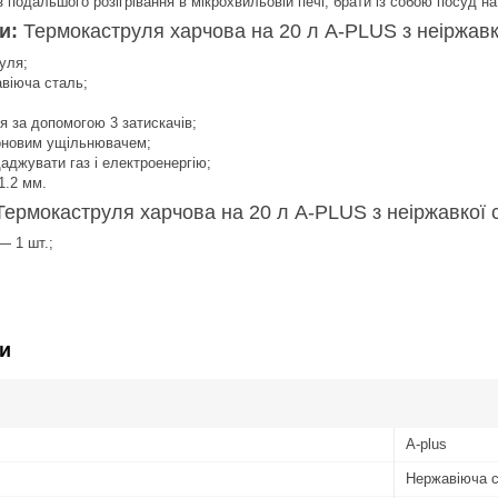
 подальшого розігрівання в мікрохвильовій печі; брати із собою посуд на 
ки:
Термокаструля харчова на 20 л A-PLUS з неіржавко
уля;
авіюча сталь
;
я за допомогою 3 затискачів;
коновим ущільнювачем;
джувати газ і електроенергію;
1.2 мм.
Термокаструля харчова на 20 л A-PLUS з неіржавкої с
— 1 шт.;
и
A-plus
Нержавіюча 