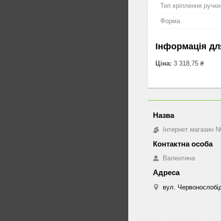
Тип кріплення ручки
Форма
Інформація дл
Ціна:
3 318,75 ₴
Інтернет магазин 
Валентина
вул. Червонослобід