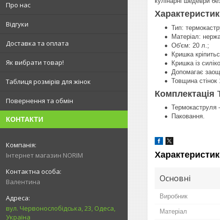
кулінарні шедеври без
Про нас
Характеристи
Відгуки
Тип: термокастр
Матеріал: нерж
Доставка та оплата
Об'єм: 20 л.;
Кришка кріпитьс
Як вибрати товар!
Кришка із силі
Допомагає заоща
Товщина стінок 
Таблиця розмірів для жінок
Комплектація
Повернення та обмін
Термокаструля 
Паковання.
КОНТАКТИ
Характеристик
Інтернет магазин NORIM
Основні
Валентина
Виробник
вул. Червонослобідська, 23, Одеса,
Матеріал
Україна