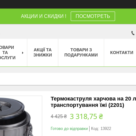
АКЦИИ И СКИДКИ !
ПОСМОТРЕТЬ
ОВАРИ
АКЦІЇ ТА
ТОВАРИ З
ТА
КОНТАКТИ
ЗНИЖКИ
ПОДАРУНКАМИ
ОСЛУГИ
Термокаструля харчова на 20 л
транспортування їжі (2201)
3 318,75 ₴
4 425 ₴
Готово до відправки
Код:
13922