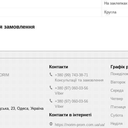
На заклепках
Кругла
я замовлення
Графік 
Понеділо
NORIM
+380 (99) 743-38-71
Консультації та замовлення
Вівторок
+380 (97) 060-03-56
Середа
Viber
Четвер
+380 (97) 060-03-56
Viber
Пʼятниця
ська, 23, Одеса, Україна
Субота
Неділя
https://norim-prom.com.ua/ua/