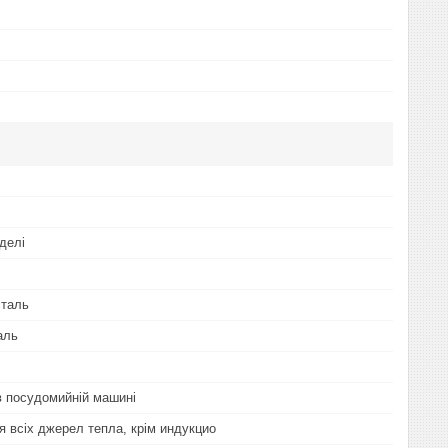
делі
сталь
аль
 посудомийній машині
я всіх джерел тепла, крім индукцио