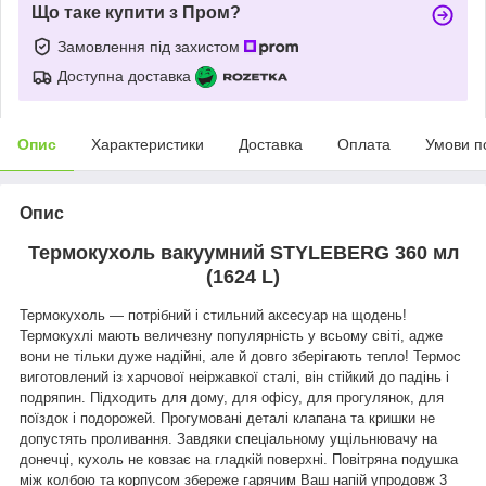
Що таке купити з Пром?
Замовлення під захистом
Доступна доставка
Опис
Характеристики
Доставка
Оплата
Умови п
Опис
Термокухоль вакуумний STYLEBERG 360 мл
(1624 L)
Термокухоль — потрібний і стильний аксесуар на щодень!
Термокухлі мають величезну популярність у всьому світі, адже
вони не тільки дуже надійні, але й довго зберігають тепло! Термос
виготовлений із харчової неіржавкої сталі, він стійкий до падінь і
подряпин. Підходить для дому, для офісу, для прогулянок, для
поїздок і подорожей. Прогумовані деталі клапана та кришки не
допустять проливання. Завдяки спеціальному ущільнювачу на
донечці, кухоль не ковзає на гладкій поверхні. Повітряна подушка
між колбою та корпусом збереже гарячим Ваш напій упродовж 3