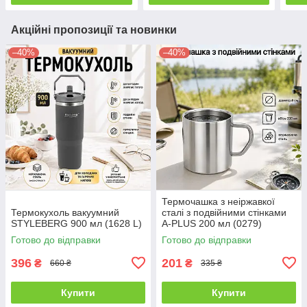
Акційні пропозиції та новинки
–40%
–40%
Термочашка з неіржавкої
Термокухоль вакуумний
сталі з подвійними стінками
STYLEBERG 900 мл (1628 L)
A-PLUS 200 мл (0279)
Готово до відправки
Готово до відправки
396
201
₴
₴
660 ₴
335 ₴
Купити
Купити