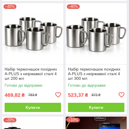
–40%
–40%
Набір термочашок похідних
Набір термочашок похідних
A-PLUS з неіржавкої сталі 4
A-PLUS з неіржавкої сталі 4
шт 200 мл
шт 300 мл
Готово до відправки
Готово до відправки
469,82
523,37
₴
₴
783 ₴
872 ₴
Купити
Купити
–20%
–10%