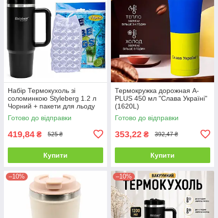
Набір Термокухоль зі
Термокружка дорожная A-
соломинкою Styleberg 1.2 л
PLUS 450 мл "Слава Україні"
Чорний + пакети для льоду
(1620L)
на 336 кубиків
Готово до відправки
Готово до відправки
419,84
353,22
₴
₴
525 ₴
392,47 ₴
Купити
Купити
–10%
–10%