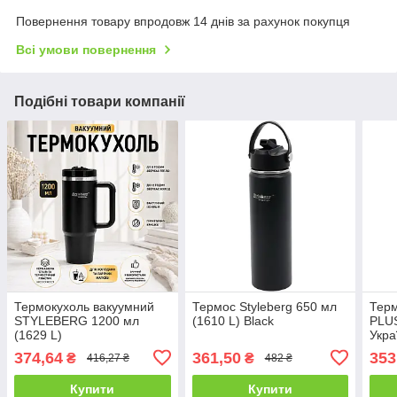
Повернення товару впродовж 14 днів за рахунок покупця
Всі умови повернення
Подібні товари компанії
Термокухоль вакуумний
Термос Styleberg 650 мл
Терм
STYLEBERG 1200 мл
(1610 L) Black
PLUS
(1629 L)
Укра
374,64
361,50
353
₴
₴
416,27 ₴
482 ₴
Купити
Купити