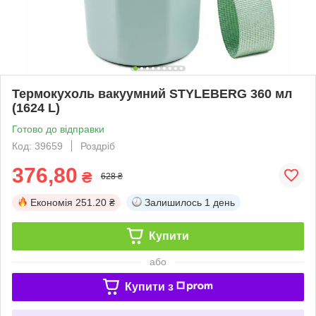
Термокухоль вакуумний STYLEBERG 360 мл
(1624 L)
Готово до відправки
Код: 39659
Роздріб
376,80
₴
628 ₴
Економія
251.20 ₴
Залишилось
1 день
Купити
або
Купити з