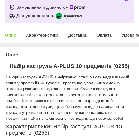
Замовлення під захистом
Доступна доставка
Опис
Характеристики
Доставка
Оплата
Умови п
Опис
Набір каструль A-PLUS 10 предметів (0255)
Набори каструль A-PLUS з неіржавкої сталі мають надзвичайний
попит у професійних кухарів і просто шанувальників смачно
готувати різноманітні кухонні шедеври. Сучасні каструлі з
високоякісної неіржавкої сталі — функціональні, стильні та
надійні.
Також вирізняється високою теплопровідністю й
розподілом температури, що забезпечує швидке нагрівання та
тривале утримання тепла. Кліплені ручки не нагріваються.
Незамінний набір на кухні кожної господині, що поважає себе!
Характеристики:
Набір каструль A-PLUS 10
предметів (0255)