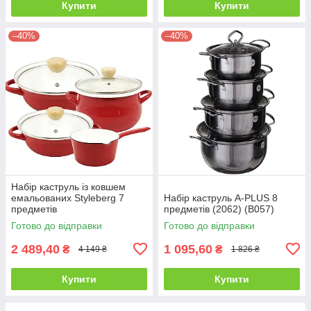
Купити
Купити
–40%
–40%
Набір каструль із ковшем
емальованих Styleberg 7
Набір каструль A-PLUS 8
предметів
предметів (2062) (В057)
Готово до відправки
Готово до відправки
2 489,40
1 095,60
₴
₴
4 149 ₴
1 826 ₴
Купити
Купити