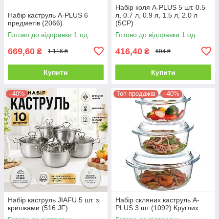
Набір коля A-PLUS 5 шт. 0.5
Набір каструль A-PLUS 6
л, 0.7 л, 0.9 л, 1.5 л, 2.0 л
предметів (2066)
(5CP)
Готово до відправки 1 од.
Готово до відправки 1 од.
669,60
416,40
₴
₴
1 116 ₴
694 ₴
Купити
Купити
–40%
Топ продажів
–40%
Набір каструль JIAFU 5 шт. з
Набір скляних каструль A-
кришками (516 JF)
PLUS 3 шт (1092) Круглих