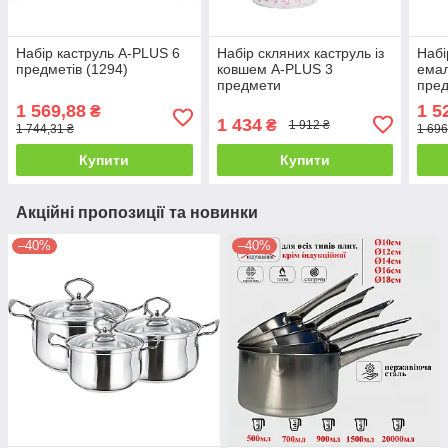
Набір каструль A-PLUS 6
Набір скляних каструль із
Набі
предметів (1294)
ковшем A-PLUS 3
емал
предмети
пред
1 569,88
1 5
₴
1 434
₴
1 912 ₴
1 744,31 ₴
1 696
Купити
Купити
Акційні пропозиції та новинки
–40%
–40%