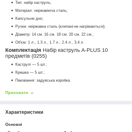
Тип: набір каструль;
Матеріал: нержавіюча сталь;
Капсульне дно;
Ручки: неіржавка сталь (клепані-не нагріваються);
Діаметр: 14 см. 16 см. 18 см. 20 см. 22 см.;
Об'єм: 1 л., 1.3 л., 1.7 л., 2.4 л., 3,4 л.
Комплектація
Набір каструль A-PLUS 10
предметів (0255)
Каструлі — 5 шт.;
Кришка — 5 шт.;
Паковання: задувська коробка.
Приховати
Характеристики
Основні