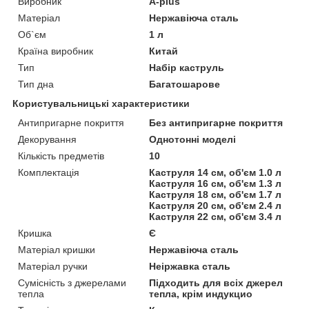
Виробник
A-plus
Матеріал
Нержавіюча сталь
Об`єм
1 л
Країна виробник
Китай
Тип
Набір каструль
Тип дна
Багатошарове
Користувальницькі характеристики
Антипригарне покриття
Без антипригарне покриття
Декорування
Однотонні моделі
Кількість предметів
10
Комплектація
Каструля 14 см, об'єм 1.0 л
Каструля 16 см, об'єм 1.3 л
Каструля 18 см, об'єм 1.7 л
Каструля 20 см, об'єм 2.4 л
Каструля 22 см, об'єм 3.4 л
Кришка
Є
Матеріал кришки
Нержавіюча сталь
Матеріал ручки
Неіржавка сталь
Сумісність з джерелами
Підходить для всіх джерел
тепла
тепла, крім индукцио