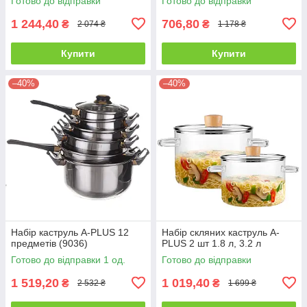
Готово до відправки
Готово до відправки
1 244,40
706,80
₴
₴
2 074 ₴
1 178 ₴
Купити
Купити
–40%
–40%
Набір каструль A-PLUS 12
Набір скляних каструль A-
предметів (9036)
PLUS 2 шт 1.8 л, 3.2 л
Готово до відправки 1 од.
Готово до відправки
1 519,20
1 019,40
₴
₴
2 532 ₴
1 699 ₴