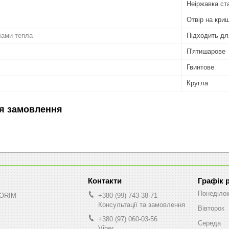
Неіржавка ст
Отвір на кри
лами тепла
Підходить дл
П'ятишарове
Гвинтове
Кругла
я замовлення
Графік 
Понеділо
NORIM
+380 (99) 743-38-71
Консультації та замовлення
Вівторок
+380 (97) 060-03-56
Середа
Viber