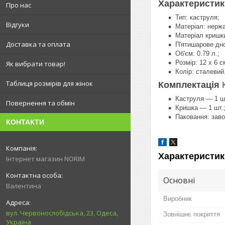
Характеристи
Про нас
Тип: каструля;
Відгуки
Матеріал: нержа
Матеріал кришки
Доставка та оплата
П'ятишарове дн
Об'єм: 0.79 л.;
Розмір: 12 х 6 с
Як вибрати товар!
Колір: сталевий
Таблиця розмірів для жінок
Комплектація
Каструля — 1 шт
Повернення та обмін
Кришка — 1 шт.
Паковання: заво
КОНТАКТИ
Характеристик
Інтернет магазин NORIM
Основні
Валентина
Виробник
вул. Червонослобідська, 23, Одеса,
Зовнішнє покриття
Україна