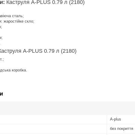
ки:
Каструля A-PLUS 0.79 л (2180)
віюча сталь;
: жаростійке скло;
о;
м;
.
Каструля A-PLUS 0.79 л (2180)
.;
;
дська коробка.
и
A-plus
без покриття