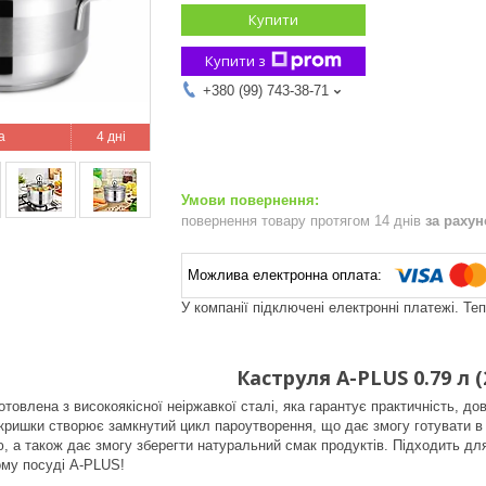
Купити
Купити з
+380 (99) 743-38-71
4 дні
повернення товару протягом 14 днів
за раху
У компанії підключені електронні платежі. Те
Каструля A-PLUS 0.79 л (
овлена з високоякісної неіржавкої сталі, яка гарантує практичність, дов
 кришки створює замкнутий цикл пароутворення, що дає змогу готувати в т
, а також дає змогу зберегти натуральний смак продуктів. Підходить для 
ому посуді A-PLUS!