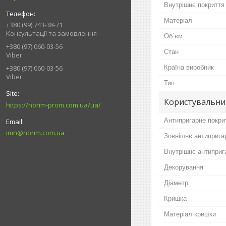
Внутрішнє покриття
Матеріал
+380 (99) 743-38-71
Консультації та замовлення
Об`єм
+380 (97) 060-03-56
Стан
Viber
Країна виробник
+380 (97) 060-03-56
Viber
Тип
Користувальни
https://norim-prom.com.ua/ua/
Антипригарне покри
imn@norim.com.ua
Зовнішнє антиприга
Внутрішнє антиприг
Декорування
Діаметр
Кришка
Матеріал кришки