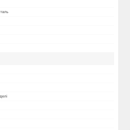
сталь
делі