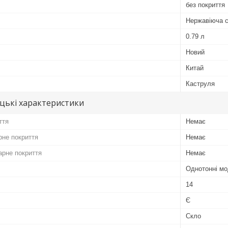
без покриття
Нержавіюча 
0.79 л
Новий
Китай
Каструля
цькі характеристики
ття
Немає
рне покриття
Немає
арне покриття
Немає
Однотонні мо
14
Є
Скло