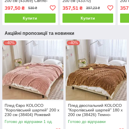
200 см (43369) Світло-
200 см (43370)
200 
бежевий
Коричневий
397,50
357,51
357
₴
₴
530 ₴
397,23 ₴
Купити
Купити
Акційні пропозиції та новинки
–40%
–40%
Плед Євро KOLOCO
Плед двоспальний KOLOCO
"Королівський шарпей" 200 х
"Королівський шарпей" 180 х
230 см (38404) Рожевий
200 см (38426) Темно-
коричневий
Готово до відправки 1 од.
Готово до відправки