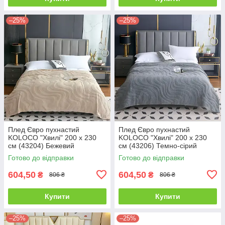
–25%
–25%
Плед Євро пухнастий
Плед Євро пухнастий
KOLOCO "Хвилі" 200 х 230
KOLOCO "Хвилі" 200 х 230
см (43204) Бежевий
см (43206) Темно-сірий
Готово до відправки
Готово до відправки
604,50
604,50
₴
₴
806 ₴
806 ₴
Купити
Купити
–25%
–25%