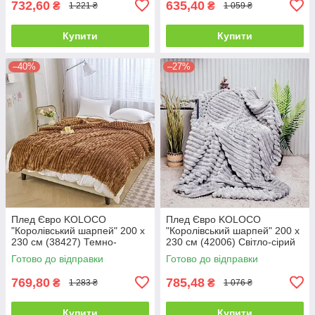
732,60
635,40
₴
₴
1 221 ₴
1 059 ₴
Купити
Купити
–40%
–27%
Плед Євро KOLOCO
Плед Євро KOLOCO
"Королівський шарпей" 200 х
"Королівський шарпей" 200 х
230 см (38427) Темно-
230 см (42006) Світло-сірий
коричневий
Готово до відправки
Готово до відправки
769,80
785,48
₴
₴
1 283 ₴
1 076 ₴
Купити
Купити