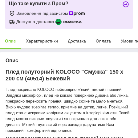
Що таке купити з Пром?
Замовлення під захистом
Доступна доставка
Опис
Характеристики
Доставка
Оплата
Умови п
Опис
Плед полуторний KOLOCO "Смужка" 150 х
200 см (40514) Бежевий
Плед-покривало KOLOCO неймовірно м'який, ніжний і пишний.
Завдяки мікрофібрі, плед не ковзає поверхнею дивана або ліжка,
прекрасно переносить прання, швидко сохне та мало мнеться.
Виріб чудово зберігає тепло, приємне на дотик, легке. Розкішний
плед стане яскравим колірним акцентом в інтер'єрі кімнати. Такий
плед можна використовувати і як покривало для ліжок або
диванів. М'який і пухнастий ворс завжди даруватиме Вам
приємний і комфортний відпочинок.