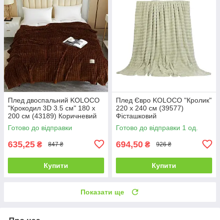
Плед двоспальний KOLOCO
Плед Євро KOLOCO "Кролик"
"Крокодил 3D 3.5 см" 180 х
220 х 240 см (39577)
200 см (43189) Коричневий
Фісташковий
Готово до відправки
Готово до відправки 1 од.
635,25
694,50
₴
₴
847 ₴
926 ₴
Купити
Купити
Показати ще