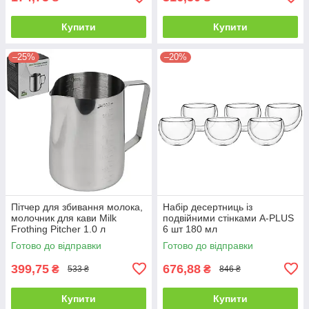
Купити
Купити
–25%
–20%
Пітчер для збивання молока,
Набір десертниць із
молочник для кави Milk
подвійними стінками A-PLUS
Frothing Pitcher 1.0 л
6 шт 180 мл
(R92698-1.0)
Готово до відправки
Готово до відправки
399,75
676,88
₴
₴
533 ₴
846 ₴
Купити
Купити