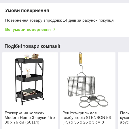
Умови повернення
Повернення товару впродовж 14 днів за рахунок покупця
Всі умови повернення
Подібні товари компанії
Етажерка на колесах
Решітка-гриль для
Поли
Modern Home 3 яруси 45 х
гамбургерів STENSON 56
кухо
30 х 76 см (50114)
(+5) х 35 х 26 х 3 см 8
ярус
предметів (MH-4889)
(R94