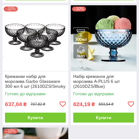
–10%
–10%
Креманки набір для
Набір креманок для
морозива Garbo Glassware
морозива A-PLUS 6 шт
300 мл 6 шт (2610DZS/Smoky
(2610DZS/Blue)
grey)
Готово до відправки
Готово до відправки
637,04
624,19
₴
₴
707,82 ₴
693,54 ₴
Купити
Купити
–10%