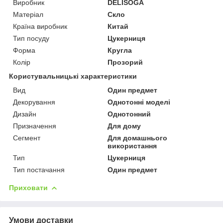
Виробник
DELISOGA
Матеріал
Скло
Країна виробник
Китай
Тип посуду
Цукерниця
Форма
Кругла
Колір
Прозорий
Користувальницькі характеристики
Вид
Один предмет
Декорування
Однотонні моделі
Дизайн
Однотонний
Призначення
Для дому
Сегмент
Для домашнього
використання
Тип
Цукерниця
Тип постачання
Один предмет
Приховати
Умови доставки