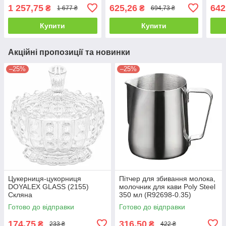
1 257,75
625,26
642
₴
₴
1 677 ₴
694,73 ₴
Купити
Купити
Акційні пропозиції та новинки
–25%
–25%
Цукерниця-цукорниця
Пітчер для збивання молока,
DOYALEX GLASS (2155)
молочник для кави Poly Steel
Скляна
350 мл (R92698-0.35)
Готово до відправки
Готово до відправки
174,75
316,50
₴
₴
233 ₴
422 ₴