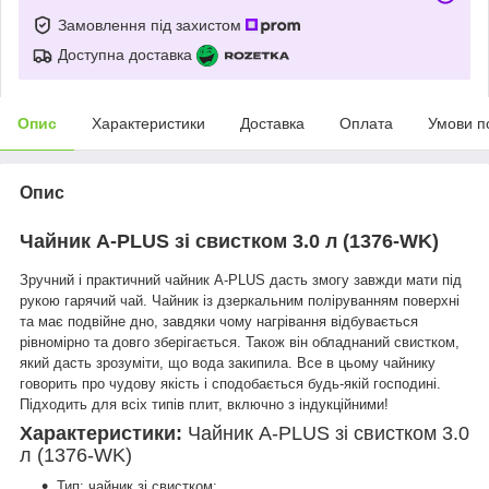
Замовлення під захистом
Доступна доставка
Опис
Характеристики
Доставка
Оплата
Умови п
Опис
Чайник A-PLUS зі свистком 3.0 л (1376-WK)
Зручний і практичний чайник A-PLUS дасть змогу завжди мати під
рукою гарячий чай. Чайник із дзеркальним поліруванням поверхні
та має подвійне дно, завдяки чому нагрівання відбувається
рівномірно та довго зберігається. Також він обладнаний свистком,
який дасть зрозуміти, що вода закипила. Все в цьому чайнику
говорить про чудову якість і сподобається будь-якій господині.
Підходить для всіх типів плит, включно з індукційними!
Характеристики:
Чайник A-PLUS зі свистком 3.0
л (1376-WK)
Тип: чайник зі свистком;