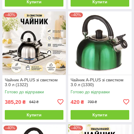
Купити
Купити
–40%
–40%
Чайник A-PLUS зі свистком
Чайник A-PLUS зі свистком
3.0 л (1322)
3.0 л (1330)
Готово до відправки
Готово до відправки
385,20
420
₴
₴
642 ₴
700 ₴
Купити
Купити
–40%
–40%