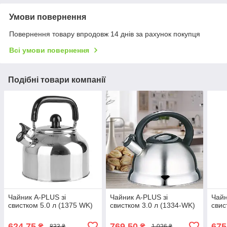
Умови повернення
Повернення товару впродовж 14 днів за рахунок покупця
Всі умови повернення
Подібні товари компанії
Чайник A-PLUS зі
Чайник A-PLUS зі
Чайн
свистком 5.0 л (1375 WK)
свистком 3.0 л (1334-WK)
свис
624,75
769,50
675
₴
₴
833 ₴
1 026 ₴