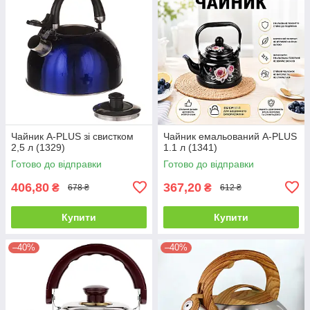
Чайник A-PLUS зі свистком
Чайник емальований A-PLUS
2,5 л (1329)
1.1 л (1341)
Готово до відправки
Готово до відправки
406,80
367,20
₴
₴
678 ₴
612 ₴
Купити
Купити
–40%
–40%