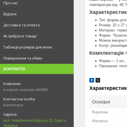
Про нас
температури від -40 °
Характеристи
Відгуки
Тип: форма для 
Доставка та оплата
Розмір: 32 х 27 
Матеріал: термо
Форма: "Кушочк
Як вибрати товар!
Можна використо
Колір: різнобар
Таблиця розмірів для жінок
Комплектація
Повернення та обмін
Форма — 1 шт.;
Паковання: полі
КОНТАКТИ
Характеристик
Інтернет магазин NORIM
Основні
Валентина
Виробник
вул. Червонослобідська, 23, Одеса,
Матеріал
Україна