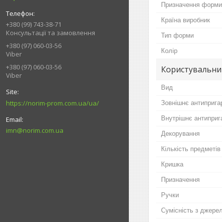
Призначення форми
Країна виробник
+380 (99) 743-38-71
Консультації та замовлення
Тип форми
+380 (97) 060-03-56
Колір
Viber
+380 (97) 060-03-56
Користувальни
Viber
Вид
https://norim-prom.com.ua/ua/
Зовнішнє антиприга
Внутрішнє антиприг
imn@norim.com.ua
Декорування
Кількість предметів
Кришка
Призначення
Ручки
Сумісність з джере