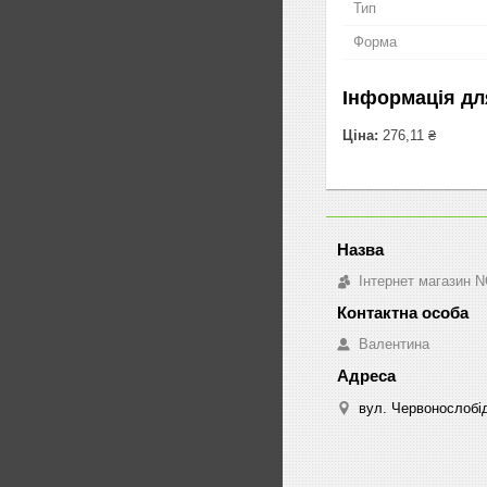
Тип
Форма
Інформація дл
Ціна:
276,11 ₴
Інтернет магазин 
Валентина
вул. Червонослобід