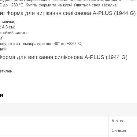
C до +230 °C. Купіть форму та на кухні з'явиться своя веселка!
ки:
Форма для випікання силіконова A-PLUS (1944 G)
випічки;
х 4.5 см;
стійкий силікон;
и";
вувати за температури від -40° до +230 °C;
вний.
Форма для випікання силіконова A-PLUS (1944 G)
етилен.
и
A-plus
Силікон