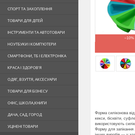
СПОРТ ТА ЗАХОПЛЕННЯ
ТОВАРИ ДЛЯ ДІТЕЙ
ІНСТРУМЕНТИ ТА АВТОТОВАРИ
–10%
НОУТБУКИ І КОМП'ЮТЕРИ
СМАРТФОНИ, ТБ І ЕЛЕКТРОНІКА
КРАСА І ЗДОРОВ'Я
ОДЯГ, ВЗУТТЯ, АКСЕСУАРИ
ТОВАРИ ДЛЯ БІЗНЕСУ
ОФІС, ШКОЛА,КНИГИ
Форма силіконова від
ДАЧА, САД, ГОРОД
кекси, бісквіти, суфл
використовують силік
УЦІНЕНІ ТОВАРИ
Форму для запікання 
інших виробів — у хо