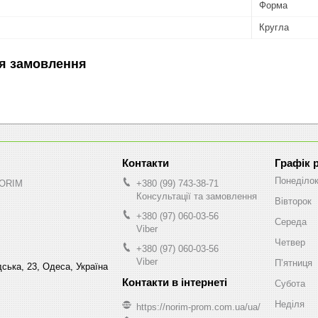
Форма
Кругла
я замовлення
Графік 
Понеділо
NORIM
+380 (99) 743-38-71
Консультації та замовлення
Вівторок
+380 (97) 060-03-56
Середа
Viber
Четвер
+380 (97) 060-03-56
Viber
Пʼятниця
ська, 23, Одеса, Україна
Субота
Неділя
https://norim-prom.com.ua/ua/