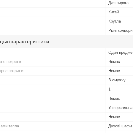
Для пирога
Китай
Кругла
Різні кольори
цькі характеристики
Один предме
рне покриття
Немає
арне покриття
Немає
В смужку
1
Немає
Універсальна
Немає
лами тепла
Духові шафи