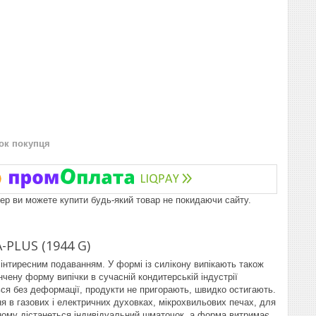
нок покупця
пер ви можете купити будь-який товар не покидаючи сайту.
-PLUS (1944 G)
інтиресним подаванням. У формі із силікону випікають також
ончену форму випічки в сучасній кондитерській індустрії
ься без деформації, продукти не пригорають, швидко остигають
.
я в газових і електричних духовках, мікрохвильових печах, для
жному дістанеться індивідуальний шматочок, а форма витримає