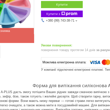
Купити
Купити з
+380 (99) 743-38-71
повернення товару протягом 14 днів
за раху
У компанії підключені електронні платежі. Те
Форма для випікання силіконова A
 A-PLUS дасть змогу потішити Ваших рідних завжди смачною випічкою з 
е, зефір, бізе, також готують і желейні десерти. Щоб створити гарну, вит
онові форми. Вони мають низку переваг — готові страви легко витягуют
легко очищати, а також можна мити в посудомийній машині. Для випіканн
лодильниках і морозильних камерах. Випікайте тортики, запіканки — ко