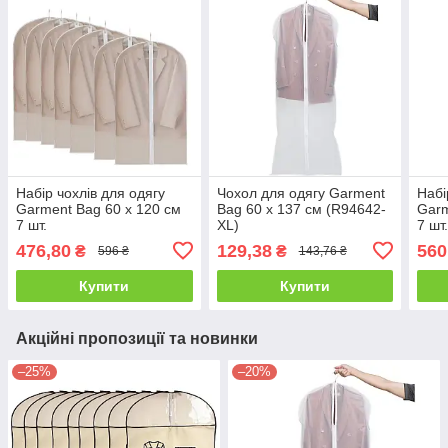
Набір чохлів для одягу
Чохол для одягу Garment
Набі
Garment Bag 60 х 120 см
Bag 60 х 137 см (R94642-
Garm
7 шт.
XL)
7 шт
476,80
129,38
560
₴
₴
596 ₴
143,76 ₴
Купити
Купити
Акційні пропозиції та новинки
–25%
–20%