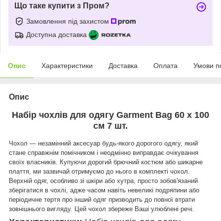
Що таке купити з Пром?
Замовлення під захистом
Доступна доставка
Опис
Характеристики
Доставка
Оплата
Умови п
Опис
Набір чохлів для одягу Garment Bag 60 х 100
см 7 шт.
Чохол — незамінний аксесуар будь-якого дорогого одягу, який
стане справжнім помічником і неодмінно виправдає очікування
своїх власників. Купуючи дорогий брючний костюм або шикарне
плаття, ми зазвичай отримуємо до нього в комплекті чохол.
Верхній одяг, особливо зі шкіри або хутра, просто зобов'язаний
зберігатися в чохлі, адже часом навіть невеликі подряпини або
періодичне тертя про інший одяг призводить до повної втрати
зовнішнього вигляду. Цей чохол збереже Ваші улюблені речі.