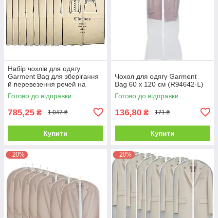
Набір чохлів для одягу
Garment Bag для зберігання
Чохол для одягу Garment
й перевезення речей на
Bag 60 х 120 см (R94642-L)
блискавці 10 шт 60 х 100 см
Готово до відправки
Готово до відправки
785,25
136,80
₴
₴
1 047 ₴
171 ₴
Купити
Купити
–20%
–20%