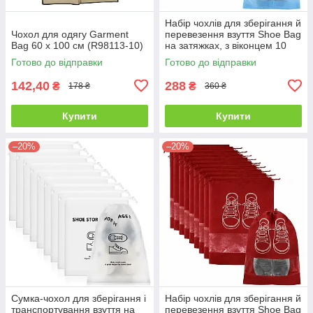
Набір чохлів для зберігання й
Чохол для одягу Garment
перевезення взуття Shoe Bag
Bag 60 х 100 см (R98113-10)
на затяжках, з віконцем 10
шт. 27 х 36 см Блакитний
Готово до відправки
Готово до відправки
142,40
288
₴
₴
178 ₴
360 ₴
Купити
Купити
–20%
–20%
Сумка-чохол для зберігання і
Набір чохлів для зберігання й
транспортування взуття на
перевезення взуття Shoe Bag