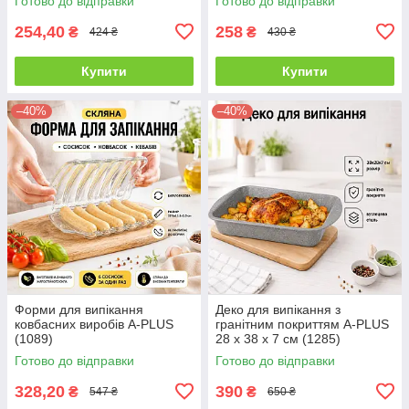
Готово до відправки
Готово до відправки
254,40
258
₴
₴
424 ₴
430 ₴
Купити
Купити
–40%
–40%
Форми для випікання
Деко для випікання з
ковбасних виробів A-PLUS
гранітним покриттям A-PLUS
(1089)
28 х 38 х 7 см (1285)
Прямокутний
Готово до відправки
Готово до відправки
328,20
390
₴
₴
547 ₴
650 ₴