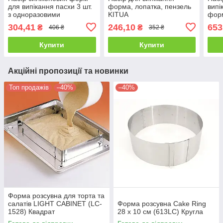
для випікання пасхи 3 шт.
форма, лопатка, пензель
випі
з одноразовими
KITUA
форм
кондитерськими мішками
кекс
304,41
246,10
653
₴
₴
406 ₴
352 ₴
100 шт KITUA
Купити
Купити
Акційні пропозиції та новинки
Топ продажів
–40%
–40%
Форма розсувна для торта та
салатів LIGHT CABINET (LC-
Форма розсувна Cake Ring
1528) Квадрат
28 х 10 см (613LC) Кругла