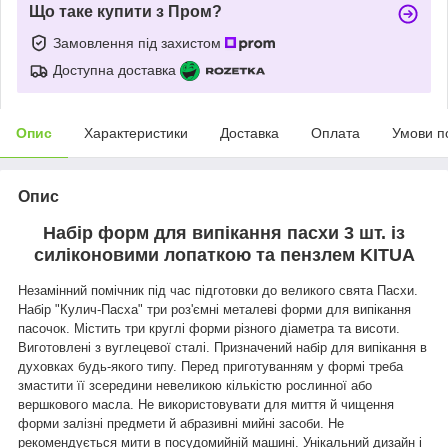
Що таке купити з Пром?
Замовлення під захистом
Доступна доставка
Опис
Характеристики
Доставка
Оплата
Умови п
Опис
Набір форм для випікання пасхи 3 шт. із
силіконовими лопаткою та пензлем KITUA
Незамінний помічник під час підготовки до великого свята Пасхи.
Набір "Кулич-Пасха" три роз'ємні металеві форми для випікання
пасочок. Містить три круглі форми різного діаметра та висоти.
Виготовлені з вуглецевої сталі. Призначений набір для випікання в
духовках будь-якого типу. Перед приготуванням у формі треба
змастити її зсередини невеликою кількістю рослинної або
вершкового масла. Не використовувати для миття й чищення
форми залізні предмети й абразивні мийні засоби. Не
рекомендується мити в посудомийній машині. Унікальний дизайн і