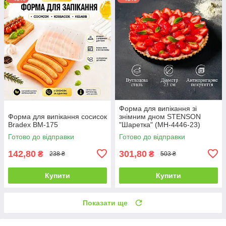
Форма для випікання зі
Форма для випікання сосисок
знімним дном STENSON
Bradex BM-175
"Шаретка" (MH-4446-23)
Готово до відправки
Готово до відправки
142,80
301,80
₴
₴
238 ₴
503 ₴
Купити
Купити
Показати ще