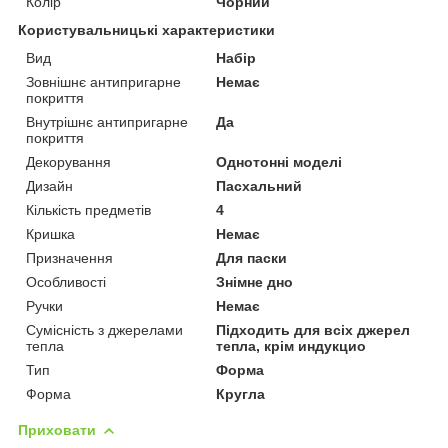
Колір
Чорний
Користувальницькі характеристики
Вид
Набір
Зовнішнє антипригарне
Немає
покриття
Внутрішнє антипригарне
Да
покриття
Декорування
Однотонні моделі
Дизайн
Пасхальний
Кількість предметів
4
Кришка
Немає
Призначення
Для паски
Особливості
Знімне дно
Ручки
Немає
Сумісність з джерелами
Підходить для всіх джерел
тепла
тепла, крім индукцио
Тип
Форма
Форма
Кругла
Приховати