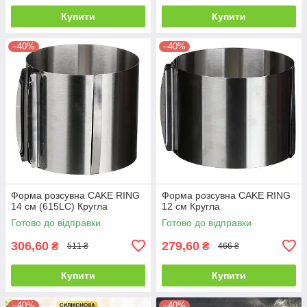
Купити
Купити
–40%
–40%
Форма розсувна CAKE RING
Форма розсувна CAKE RING
14 см (615LC) Кругла
12 см Кругла
Готово до відправки
Готово до відправки
306,60
279,60
₴
₴
511 ₴
466 ₴
Купити
Купити
–40%
–40%