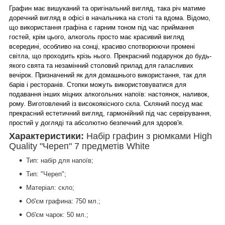
Графин має вишуканий та оригінальний вигляд, така річ матиме
доречний вигляд в офісі в начальника на столі та вдома. Відомо,
що використання графіна є гарним тоном під час приймання
гостей, крім цього, алкоголь просто має красивий вигляд
всередині, особливо на сонці, красиво спотворюючи промені
світла, що проходить крізь нього. Прекрасний подарунок до будь-
якого свята та незамінний столовий прилад для галасливих
вечірок.
Призначений як для домашнього використання, так для
барів і ресторанів. Стопки можуть використовуватися для
подавання інших міцних алкогольних напоїв: настоянок, наливок,
рому.
Виготовлений із високоякісного скла. Скляний посуд має
прекрасний естетичний вигляд, гармонійний під час сервірування,
простий у догляді та абсолютно безпечний для здоров'я.
Характеристики:
Набір графин з рюмками High
Quality "Череп" 7 предметів White
Тип: набір для напоїв;
Тип: "Череп";
Матеріал: скло;
Об'єм графина: 750 мл.;
Об'єм чарок: 50 мл.;