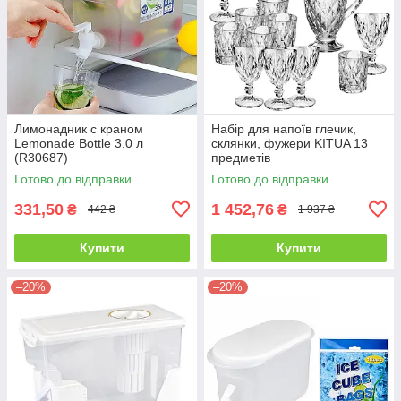
Лимонадник с краном
Набір для напоїв глечик,
Lemonade Bottle 3.0 л
склянки, фужери KITUA 13
(R30687)
предметів
Готово до відправки
Готово до відправки
331,50
1 452,76
₴
₴
442 ₴
1 937 ₴
Купити
Купити
–20%
–20%