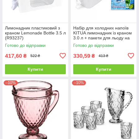
Лимонадник пластиковий з
Набір для холодних напоїв
краном Lemonade Bottle 3.5 л
KITUA лимонадник із краном
(R93237)
3.0 л + пакети для льоду на
336 кубиків
Готово до відправки
Готово до відправки
417,60
330,59
₴
₴
522 ₴
413 ₴
Купити
Купити
–10%
–10%