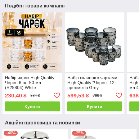
Подібні товари компанії
Набір чарок High Quality
Набір склянок з чарками
Набі
Череп 6 шт 50 мл
High Quality "Череп" 12
High
(R29804) White
предметів Grey
мл 4
230,40
599,53
638
₴
₴
384 ₴
799 ₴
Купити
Купити
Акційні пропозиції та новинки
–40%
–25%