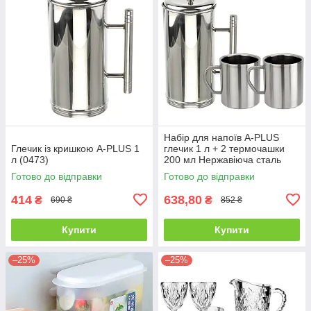
Набір для напоїв A-PLUS
Глечик із кришкою A-PLUS 1
глечик 1 л + 2 термочашки
л (0473)
200 мл Нержавіюча сталь
Готово до відправки
Готово до відправки
414
638,80
₴
₴
690 ₴
852 ₴
Купити
Купити
–25%
–25%