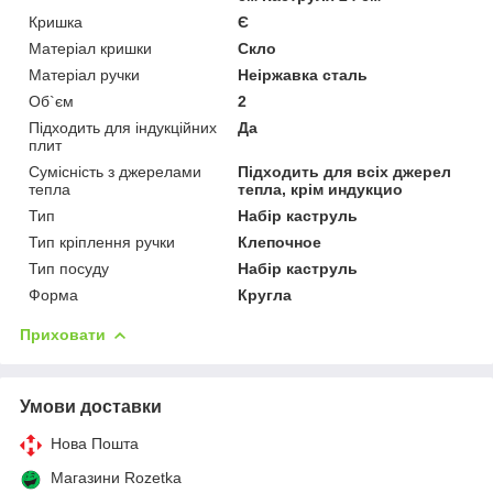
Кришка
Є
Матеріал кришки
Скло
Матеріал ручки
Неіржавка сталь
Об`єм
2
Підходить для індукційних
Да
плит
Сумісність з джерелами
Підходить для всіх джерел
тепла
тепла, крім индукцио
Тип
Набір каструль
Тип кріплення ручки
Клепочное
Тип посуду
Набір каструль
Форма
Кругла
Приховати
Умови доставки
Нова Пошта
Магазини Rozetka