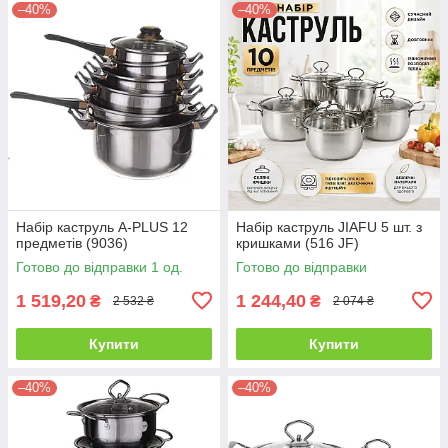
–40%
–40%
Набір каструль A-PLUS 12
Набір каструль JIAFU 5 шт. з
предметів (9036)
кришками (516 JF)
Готово до відправки 1 од.
Готово до відправки
1 519,20
1 244,40
₴
₴
2 532 ₴
2 074 ₴
Купити
Купити
–40%
–40%