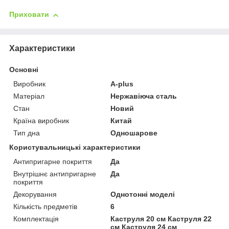
Приховати
Характеристики
Основні
Виробник
A-plus
Матеріал
Нержавіюча сталь
Стан
Новий
Країна виробник
Китай
Тип дна
Одношарове
Користувальницькі характеристики
Антипригарне покриття
Да
Внутрішнє антипригарне
Да
покриття
Декорування
Однотонні моделі
Кількість предметів
6
Комплектація
Каструля 20 см Каструля 22
см Каструля 24 см