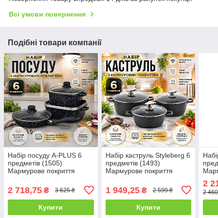
Всі умови повернення
Подібні товари компанії
Набір посуду A-PLUS 6
Набір каструль Styleberg 6
Набі
предметів (1505)
предметів (1493)
пред
Мармурове покриття
Мармурове покриття
Марм
2 2
2 718,75
1 949,25
₴
₴
3 625 ₴
2 599 ₴
2 460
Купити
Купити