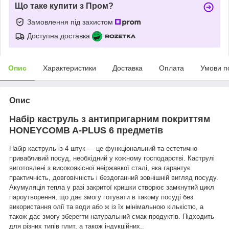
Що таке купити з Пром?
Замовлення під захистом
Доступна доставка
Опис
Характеристики
Доставка
Оплата
Умови п
Опис
Набір каструль з антипригарним покриттям
HONEYCOMB A-PLUS 6 предметів
Набір каструль із 4 штук — це функціональний та естетично
привабливий посуд, необхідний у кожному господарстві.
Каструлі
виготовлені з високоякісної неіржавкої сталі, яка гарантує
практичність, довговічність і бездоганний зовнішній вигляд посуду.
Акумуляція тепла у разі закритої кришки створює замкнутий цикл
пароутворення, що дає змогу готувати в такому посуді без
використання олії та води або ж із їх мінімальною кількістю, а
також дає змогу зберегти натуральний смак продуктів. Підходить
для різних типів плит, а також індукційних.
.