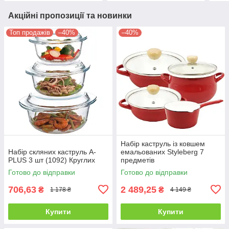
Акційні пропозиції та новинки
Топ продажів
–40%
–40%
Набір каструль із ковшем
Набір скляних каструль A-
емальованих Styleberg 7
PLUS 3 шт (1092) Круглих
предметів
Готово до відправки
Готово до відправки
706,63
2 489,25
₴
₴
1 178 ₴
4 149 ₴
Купити
Купити