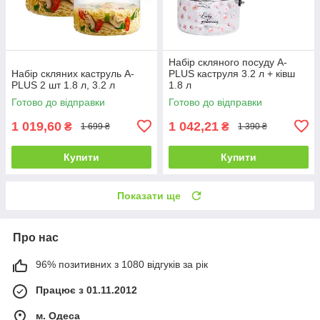
Набір скляного посуду A-
Набір скляних каструль A-
PLUS каструля 3.2 л + ківш
PLUS 2 шт 1.8 л, 3.2 л
1.8 л
Готово до відправки
Готово до відправки
1 019,60
1 042,21
₴
₴
1 699 ₴
1 390 ₴
Купити
Купити
Показати ще
Про нас
96% позитивних з 1080 відгуків за рік
Працює з 01.11.2012
м. Одеса