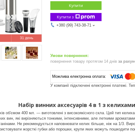
Купити
Купити з
+380 (99) 743-38-71
31 день
повернення товару протягом 14 днів
за раху
У компанії підключені електронні платежі. Те
Набір винних аксесуарів 4 в 1 з келихам
ихів об'ємом 400 мл. — виготовлені з високоякісного скла. Цей тип келих
ких вин, які вирізняються тонкими, інтенсивними, але леткими ароматам
анінами. Не рекомендується наповнювати келих більше, ніж на 1/3. Виро
истовувати жорсткі губки або порошки, крупи яких можуть пошкодити п