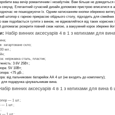
зробити ваш вечір романтичним і незабутнім. Вам більше не доведеться
а секунд. Елегантний сучасний дизайн допоможе пристрою вписатися в а
 водночас не пошкоджуючи їх. Одним натисканням кнопки обережно витягу
ий штопор є гарною прикрасою обіднього столу, підходить для сімейних пр
о вам подобається гуляти з вином, не відмовляйтеся від таких корисних 
іб допомагає розкрити повний смак напою, а вакуумний корок збереже йог
и:
Набір винних аксесуарів 4 в 1 з келихами для вин
ина;
в: загартоване скло;
00 мл.;
йн;
а: неіржавка сталь, пластик;
жність: 3.6V 25Вт.;
ора: 5V 10Вт;
пора: <75 дБ.;
а: від пальчикових батарейок АА 4 шт (не входять до комплекту);
 для подарунка цінувальникам вина.
Набір винних аксесуарів 4 в 1 з келихами для вина 6
опор — 1 шт.;
 — 1 шт.;
;
 — 1 шт.;