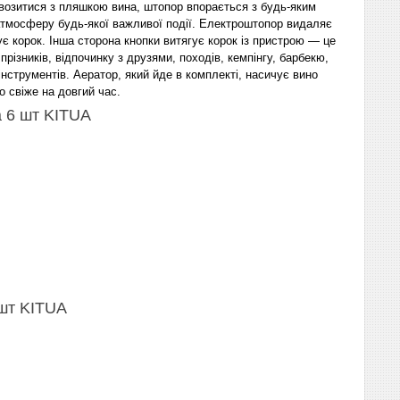
 возитися з пляшкою вина, штопор впорається з будь-яким
тмосферу будь-якої важливої події
. Електроштопор видаляє
є корок. Інша сторона кнопки витягує корок із пристрою — це
ізників, відпочинку з друзями, походів, кемпінгу, барбекю,
інструментів.
Аератор, який йде в комплекті, насичує вино
о свіже на довгий час.
а 6 шт KITUA
 шт KITUA