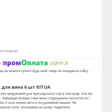
нок покупця
пер ви можете купити будь-який товар не покидаючи сайту.
и для вина 6 шт KITUA
а був придуманий для бургундського сорту піно-нуар. Але він
и. Найкраще розкриє смак вина з підвищеною кислотністю і
би зі скла можна мити в посудомийній машині. Не
оверхню скла, залишивши на ньому подряпини.