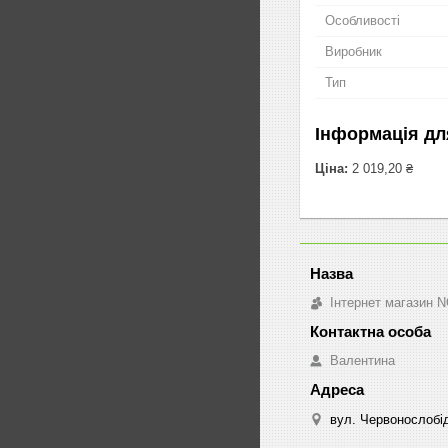
Особливості
Виробник
Тип
Інформація дл
Ціна:
2 019,20 ₴
Інтернет магазин 
Валентина
вул. Червонослобід