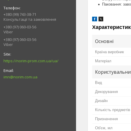
Паковання: заво
+380 (99) 743-38-71
Консультації та замовлення
Характеристик
+380 (97) 060-03-56
Viber
+380 (97) 060-03-56
Основні
Viber
Країна виробник
https://norim-prom.com.ua/ua/
Матеріал
Користувальни
imn@norim.com.ua
Вид
Декорування
Дизайн
Кількість предметів
Призначення
Об'єм, мл