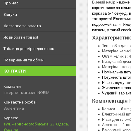
Винний набір
н
зможе 
Про нас
корком лише за кільк
корки за 5-7 секунд,
Відгуки
так просто!
Електричн
подорожей та ін. Якщ
Доставка та оплата
киснем, у такий спос
Як вибрати товар!
Характеристик
Тип: набір для в
Таблиця розмірів для жінок
Матеріал келихі
Об'єм келихів: 4
Повернення та обмін
Вишуканий диза
Матеріал штопор
КОНТАКТИ
Номінальна поту
Потужність штоп
Рівень шуму што
Живлення штопор
Інтернет магазин NORIM
Чудовий варіант
Комплектація
Валентина
Келихи — 6 шт.;
Електричний шт
Різак для пломб
вул. Червонослобідська, 23, Одеса,
Аератор — 1 шт.
Україна
Вакуумний корок