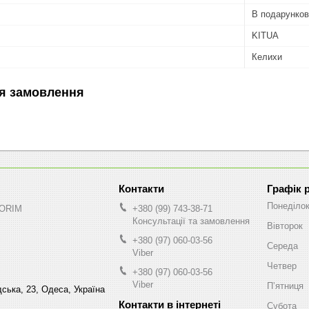
В подарунков
KITUA
Келихи
я замовлення
Графік 
Понеділо
NORIM
+380 (99) 743-38-71
Консультації та замовлення
Вівторок
+380 (97) 060-03-56
Середа
Viber
Четвер
+380 (97) 060-03-56
Viber
Пʼятниця
ська, 23, Одеса, Україна
Субота