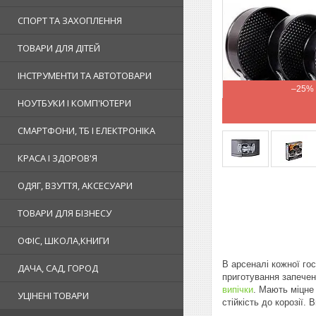
СПОРТ ТА ЗАХОПЛЕННЯ
ТОВАРИ ДЛЯ ДІТЕЙ
ІНСТРУМЕНТИ ТА АВТОТОВАРИ
–25%
НОУТБУКИ І КОМП'ЮТЕРИ
СМАРТФОНИ, ТБ І ЕЛЕКТРОНІКА
КРАСА І ЗДОРОВ'Я
ОДЯГ, ВЗУТТЯ, АКСЕСУАРИ
ТОВАРИ ДЛЯ БІЗНЕСУ
ОФІС, ШКОЛА,КНИГИ
В арсеналі кожної го
ДАЧА, САД, ГОРОД
приготування запече
випічки
.
Мають міцне 
УЦІНЕНІ ТОВАРИ
стійкість до корозії.
В