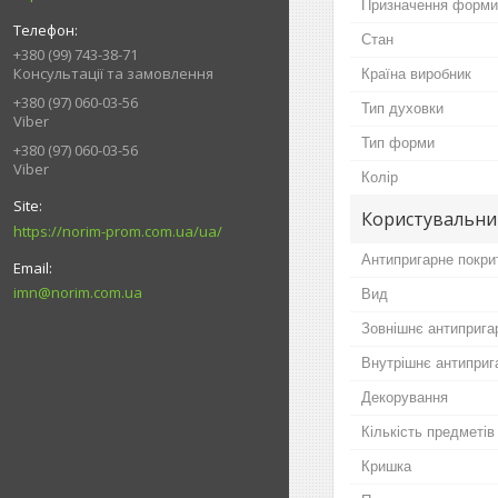
Призначення форми
Стан
+380 (99) 743-38-71
Консультації та замовлення
Країна виробник
+380 (97) 060-03-56
Тип духовки
Viber
Тип форми
+380 (97) 060-03-56
Viber
Колір
Користувальни
https://norim-prom.com.ua/ua/
Антипригарне покри
imn@norim.com.ua
Вид
Зовнішнє антиприга
Внутрішнє антиприг
Декорування
Кількість предметів
Кришка