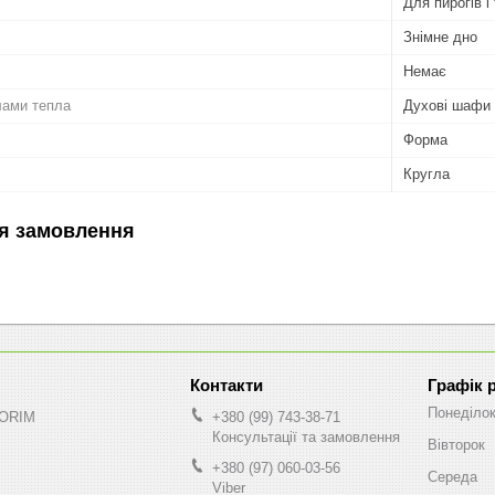
Для пирогів і 
Знімне дно
Немає
лами тепла
Духові шафи
Форма
Кругла
я замовлення
Графік 
Понеділо
NORIM
+380 (99) 743-38-71
Консультації та замовлення
Вівторок
+380 (97) 060-03-56
Середа
Viber