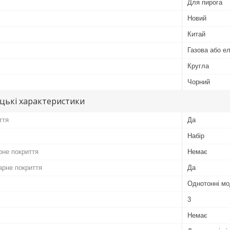
Для пирога
Новий
Китай
Газова або е
Кругла
Чорний
цькі характеристики
ття
Да
Набір
рне покриття
Немає
арне покриття
Да
Однотонні мо
3
Немає