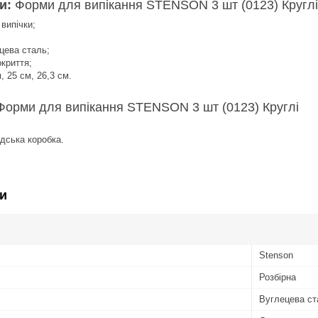
ки:
Форми для випікання STENSON 3 шт (0123) Круглі
випічки;
цева сталь;
криття;
, 25 см, 26,3 см.
Форми для випікання STENSON 3 шт (0123) Круглі
дська коробка.
и
Stenson
Розбірна
Вуглецева ст