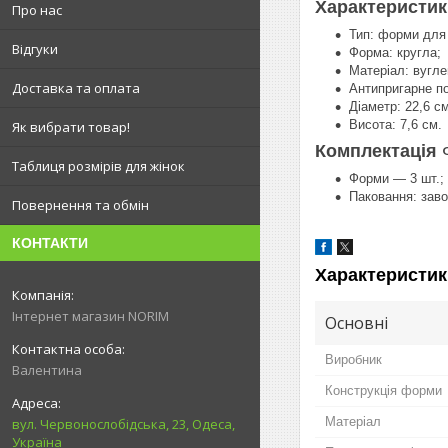
Характеристи
Про нас
Тип: форми для 
Відгуки
Форма: кругла;
Матеріал: вугле
Доставка та оплата
Антипригарне по
Діаметр: 22,6 см
Висота: 7,6 см.
Як вибрати товар!
Комплектація
Таблиця розмірів для жінок
Форми — 3 шт.;
Паковання: заво
Повернення та обмін
КОНТАКТИ
Характеристик
Інтернет магазин NORIM
Основні
Виробник
Валентина
Конструкція форми
Матеріал
вул. Червонослобідська, 23, Одеса,
Україна