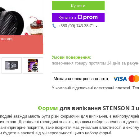
Купити
Купити з
+380 (99) 743-38-71
повернення товару протягом 14 днів
за раху
У компанії підключені електронні платежі. Те
Форми
для випікання STENSON 3 шт
сподині завжди мають бути різні формочки для випікання, є найпопулярні
них страв.
Досвідчені господині знають, що яким вийде запечена в духовці
антипригарне покриття, таке покриття має унікальні властивості й експлуа
и будете в захваті від універсальності цього набору форм!