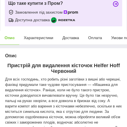
Що таке купити з Пром?
Замовлення під захистом
Доступна доставка
Опис
Характеристики
Доставка
Оплата
Умови п
Опис
Пристрій для видалення кісточок Helfer Hoff
Червоний
Для всіх господинь, хто робить різні заготівки з вишні або черешні,
фахівці придумали таке чудове пристосування — «Машинка для
видалення кісточок». Раніше, коли не було такого пристрою,
кісточки доводилося вичавлювати вручну. Це було так незручно,
пальці на руках хворіли, а все довкола в бризках від соку. А
варити компот або варення з кісточками небезпечно, оскільки в них
міститься синильна кислота, яка є отрутою для людини. За
допомогою оздоблювача кісточок, можна обробляти великий об'єм
свіжих і заморожених плодів, водночас абсолютно не