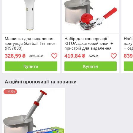
Машинка для видалення
Набір для консервації
Набі
ковтунців Gairball Trimmer
KITUA закатковий ключ +
паку
(R97838)
пристрій для видалення
+ оз
кісточок
вишн
328,59
419,84
839
₴
₴
365,10 ₴
525 ₴
Купити
Купити
Акційні пропозиції та новинки
–20%