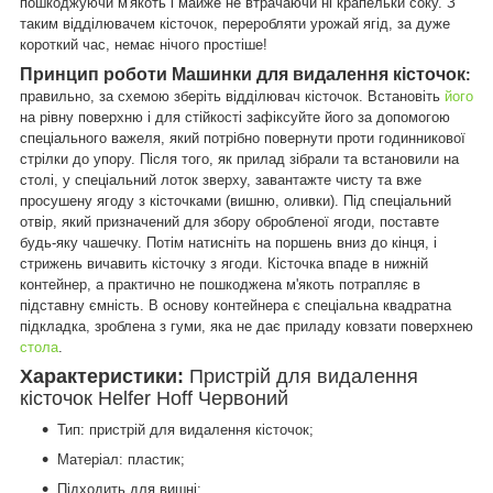
пошкоджуючи м'якоть і майже не втрачаючи ні крапельки соку. З
таким відділювачем кісточок, переробляти урожай ягід, за дуже
короткий час, немає нічого простіше!
Принцип роботи Машинки для видалення кісточок
:
правильно, за схемою зберіть відділювач кісточок. Встановіть
його
на рівну поверхню і для стійкості зафіксуйте його за допомогою
спеціального важеля, який потрібно повернути проти годинникової
стрілки до упору. Після того, як прилад зібрали та встановили на
столі, у спеціальний лоток зверху, завантажте чисту та вже
просушену ягоду з кісточками (вишню, оливки). Під спеціальний
отвір, який призначений для збору обробленої ягоди, поставте
будь-яку чашечку. Потім натисніть на поршень вниз до кінця, і
стрижень вичавить кісточку з ягоди. Кісточка впаде в нижній
контейнер, а практично не пошкоджена м'якоть потрапляє в
підставну ємність. В основу контейнера є спеціальна квадратна
підкладка, зроблена з гуми, яка не дає приладу ковзати поверхнею
стола
.
Характеристики:
Пристрій для видалення
кісточок Helfer Hoff Червоний
Тип: пристрій для видалення кісточок;
Матеріал: пластик;
Підходить для вишні;