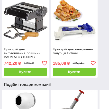
Пристрій для
Пристрій для завертання
виготовлення локшини
голубців Dolmer
BAUMALU (150NM)
742,20
185,08
₴
₴
1 237 ₴
205,64 ₴
Купити
Купити
Подібні товари компанії