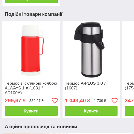
Подібні товари компанії
Термос зі скляною колбою
Термос A-PLUS 3.0 л
Терм
ALWAYS 1 л (1631 /
(1607)
(175
AD100A)
299,67
1 043,40
347
₴
₴
332,97 ₴
1 739 ₴
Купити
Купити
Акційні пропозиції та новинки